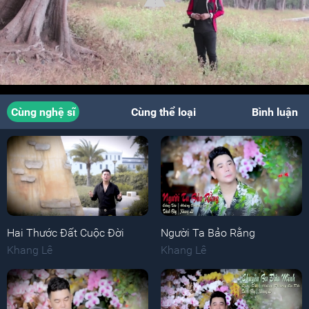
Cùng nghệ sĩ
Cùng thể loại
Bình luận
Hai Thước Đất Cuộc Đời
Người Ta Bảo Rằng
Khang Lê
Khang Lê