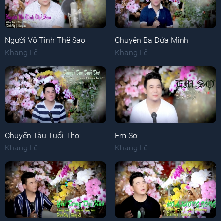
Người Vô Tình Thế Sao
Chuyện Ba Đứa Mình
Khang Lê
Khang Lê
Chuyến Tàu Tuổi Thơ
Em Sợ
Khang Lê
Khang Lê