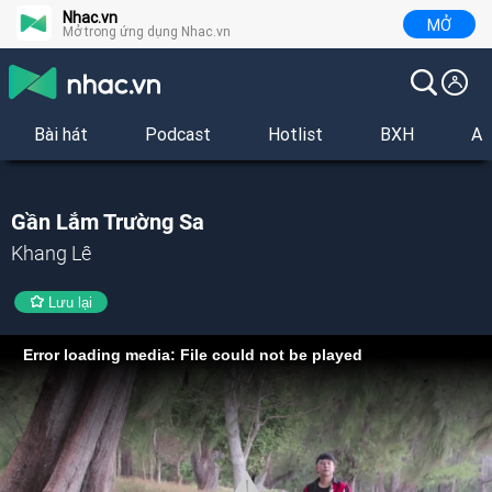
Nhac.vn
MỞ
Mở trong ứng dụng Nhac.vn
Bài hát
Podcast
Hotlist
BXH
Al
Gần Lắm Trường Sa
Khang Lê
Lưu lại
Error loading media: File could not be played