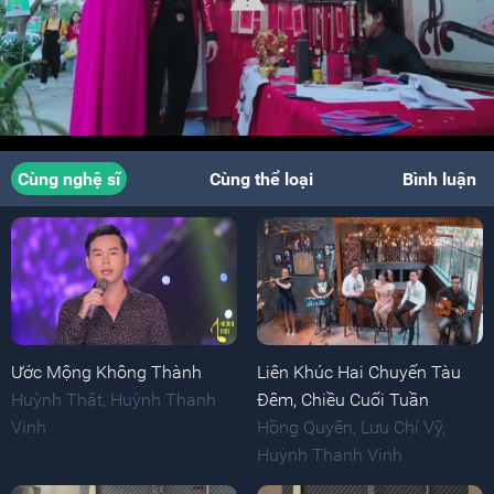
Cùng nghệ sĩ
Cùng thể loại
Bình luận
Ước Mộng Không Thành
Liên Khúc Hai Chuyến Tàu
Huỳnh Thật
,
Huỳnh Thanh
Đêm, Chiều Cuối Tuần
Vinh
Hồng Quyên
,
Lưu Chí Vỹ
,
Huỳnh Thanh Vinh