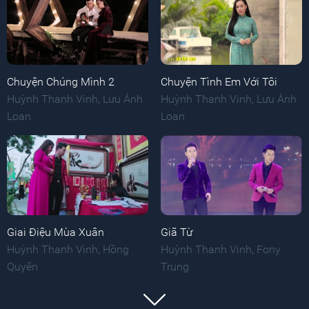
Chuyện Chúng Mình 2
Chuyện Tình Em Với Tôi
Huỳnh Thanh Vinh
,
Lưu Ánh
Huỳnh Thanh Vinh
,
Lưu Ánh
Loan
Loan
Giai Điệu Mùa Xuân
Giã Từ
Huỳnh Thanh Vinh
,
Hồng
Huỳnh Thanh Vinh
,
Fony
Quyên
Trung