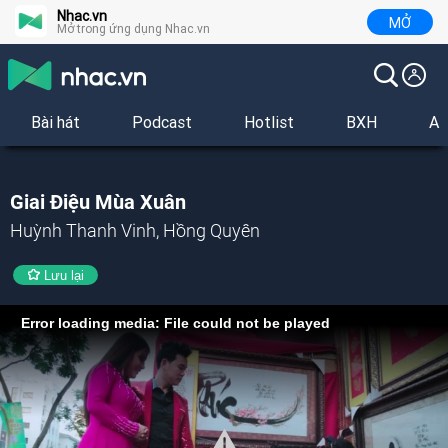
Nhac.vn
MỞ
Mở trong ứng dụng Nhac.vn
Bài hát
Podcast
Hotlist
BXH
Al
Giai Điệu Mùa Xuân
Huỳnh Thanh Vinh, Hồng Quyên
Lưu lại
Error loading media: File could not be played