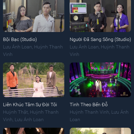
Bội Bạc (Studio)
Người Đã Sang Sông (Studio)
Lưu Ánh Loan
,
Huỳnh Thanh
Lưu Ánh Loan
,
Huỳnh Thanh
Vinh
Vinh
Liên Khúc Tâm Sự Đời Tôi
Tình Theo Bến Đỗ
Huỳnh Thật
,
Huỳnh Thanh
Huỳnh Thanh Vinh
,
Lưu Ánh
Vinh
,
Lưu Ánh Loan
Loan