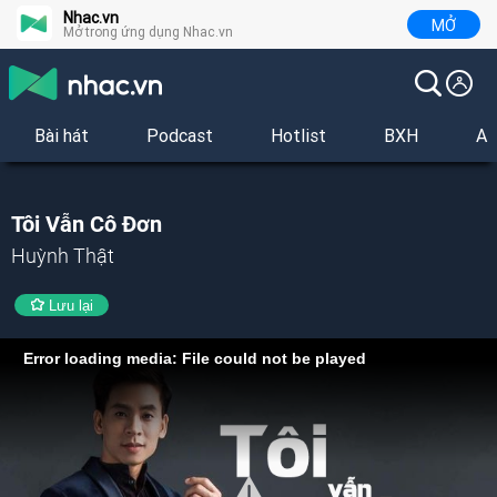
Nhac.vn
MỞ
Mở trong ứng dụng Nhac.vn
Bài hát
Podcast
Hotlist
BXH
Al
Tôi Vẫn Cô Đơn
Huỳnh Thật
Lưu lại
Error loading media: File could not be played