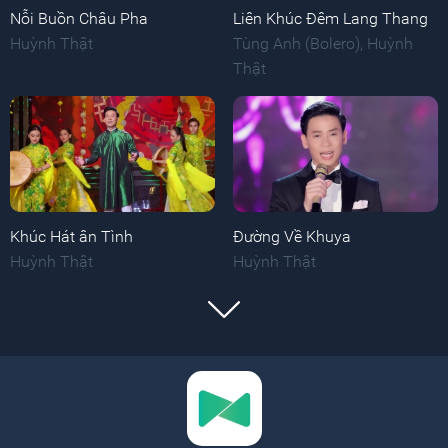
Nỗi Buồn Châu Pha
Liên Khúc Đêm Lang Thang
Huỳnh Thật
Tùng Anh (Bolero)
,
Huỳnh
Thật
Khúc Hát ân Tình
Đường Về Khuya
Huỳnh Thật
Huỳnh Thật