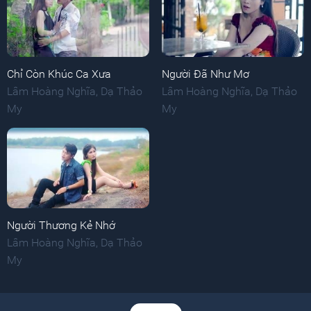
Chỉ Còn Khúc Ca Xưa
Người Đã Như Mơ
Lâm Hoàng Nghĩa
,
Dạ Thảo
Lâm Hoàng Nghĩa
,
Dạ Thảo
My
My
Người Thương Kẻ Nhớ
Lâm Hoàng Nghĩa
,
Dạ Thảo
My