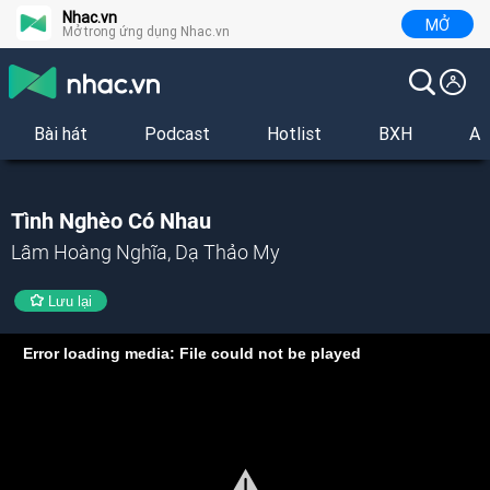
Nhac.vn
MỞ
Mở trong ứng dụng Nhac.vn
Bài hát
Podcast
Hotlist
BXH
Al
Tình Nghèo Có Nhau
Lâm Hoàng Nghĩa, Dạ Thảo My
Lưu lại
Error loading media: File could not be played