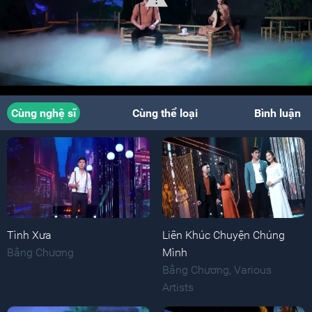
Cùng nghệ sĩ
Cùng thể loại
Bình luận
Tình Xưa
Liên Khúc Chuyện Chúng
Bằng Chương
Mình
Bằng Chương
,
Various
Artists