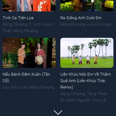
Tình Ca Trên Lúa
Ra Giêng Anh Cưới Em
Bằng Chương
,
Ý Linh
,
Huỳnh
Bằng Chương
,
Lưu Ánh Loan
Thật
,
Hồng Phượng
Nấu Bánh Đêm Xuân (Tân
Liên Khúc Mời Em Về Thăm
Cổ)
Quê Anh (Liên Khúc Thái
Lưu Ánh Loan
,
Bằng Chương
Remix)
Bằng Chương
,
Tăng Thiên
Ân
,
Đình Nguyên
,
Puol Lê