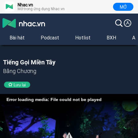
Nhac.vn
MỞ
Mở trong ứng dụng Nhac.vn
Bài hát
Podcast
Hotlist
BXH
Al
Tiếng Gọi Miền Tây
Bằng Chương
Lưu lại
Error loading media: File could not be played