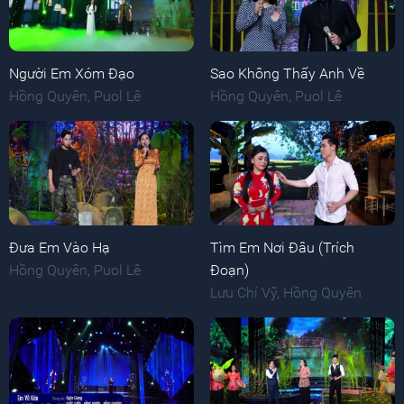
Người Em Xóm Đạo
Sao Không Thấy Anh Về
Hồng Quyên
,
Puol Lê
Hồng Quyên
,
Puol Lê
Đưa Em Vào Hạ
Tìm Em Nơi Đâu (Trích
Hồng Quyên
,
Puol Lê
Đoạn)
Lưu Chí Vỹ
,
Hồng Quyên