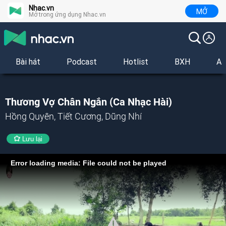
Nhac.vn
MỞ
Mở trong ứng dụng Nhac.vn
Bài hát
Podcast
Hotlist
BXH
Al
Thương Vợ Chân Ngắn (Ca Nhạc Hài)
Hồng Quyên, Tiết Cương, Dũng Nhí
Lưu lại
Error loading media: File could not be played