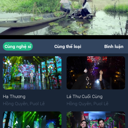
Cùng nghệ sĩ
Cùng thể loại
Bình luận
Hạ Thương
Lá Thư Cuối Cùng
Hồng Quyên
,
Puol Lê
Hồng Quyên
,
Puol Lê