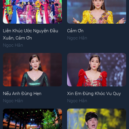
Liên Khúc Ước Nguyện Đầu
Cảm Ơn
Xuân, Cảm Ơn
Ngọc Hân
Ngọc Hân
Nếu Anh Đừng Hẹn
Xin Em Đừng Khóc Vu Quy
Ngọc Hân
Ngọc Hân