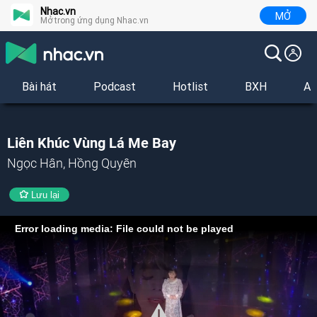
Nhac.vn
MỞ
Mở trong ứng dụng Nhac.vn
Bài hát
Podcast
Hotlist
BXH
Al
Liên Khúc Vùng Lá Me Bay
Ngọc Hân, Hồng Quyên
Lưu lại
Error loading media: File could not be played