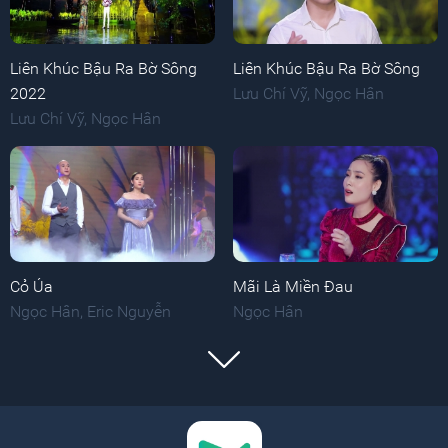
Liên Khúc Bậu Ra Bờ Sông
Liên Khúc Bậu Ra Bờ Sông
2022
Lưu Chí Vỹ
,
Ngọc Hân
Lưu Chí Vỹ
,
Ngọc Hân
Cỏ Úa
Mãi Là Miền Đau
Ngọc Hân
,
Eric Nguyễn
Ngọc Hân