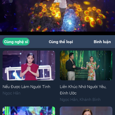
Cùng nghệ sĩ
Cùng thể loại
Bình luận
Nếu Được Làm Người Tình
Liên Khúc Nhớ Người Yêu,
Ngọc Hân
Đính Ước
Ngọc Hân
,
Khánh Bình