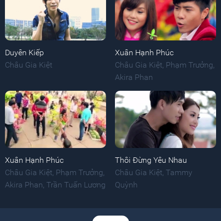
Duyên Kiếp
Xuân Hạnh Phúc
Châu Gia Kiệt
Châu Gia Kiệt
,
Phạm Trưởng
,
Akira Phan
Xuân Hạnh Phúc
Thôi Đừng Yêu Nhau
Châu Gia Kiệt
,
Phạm Trưởng
,
Châu Gia Kiệt
,
Tammy
Akira Phan
,
Trần Tuấn Lương
Quỳnh