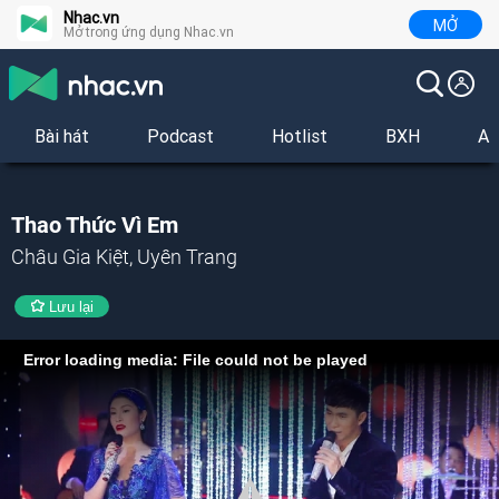
Nhac.vn
MỞ
Mở trong ứng dụng Nhac.vn
Bài hát
Podcast
Hotlist
BXH
Al
Thao Thức Vì Em
Châu Gia Kiệt, Uyên Trang
Lưu lại
Error loading media: File could not be played