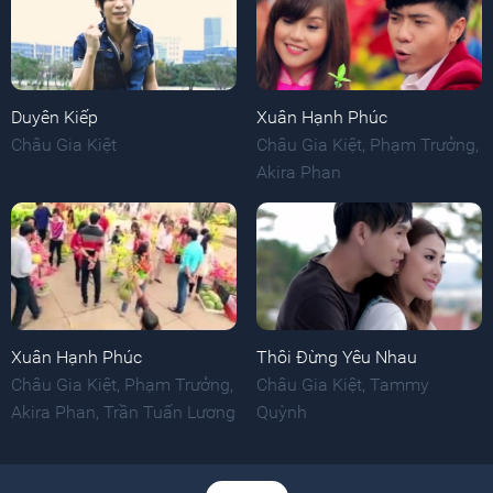
Duyên Kiếp
Xuân Hạnh Phúc
Châu Gia Kiệt
Châu Gia Kiệt
,
Phạm Trưởng
,
Akira Phan
Xuân Hạnh Phúc
Thôi Đừng Yêu Nhau
Châu Gia Kiệt
,
Phạm Trưởng
,
Châu Gia Kiệt
,
Tammy
Akira Phan
,
Trần Tuấn Lương
Quỳnh