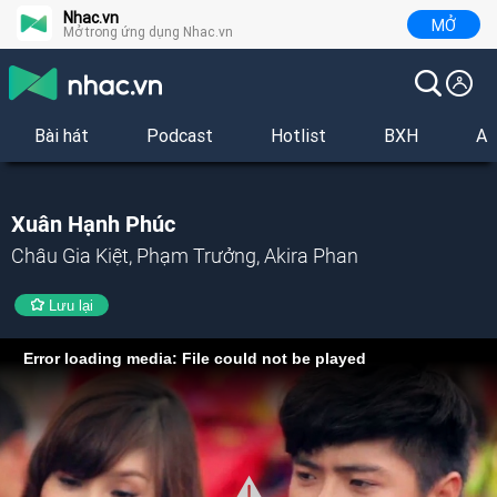
Nhac.vn
MỞ
Mở trong ứng dụng Nhac.vn
Bài hát
Podcast
Hotlist
BXH
Al
Xuân Hạnh Phúc
Châu Gia Kiệt, Phạm Trưởng, Akira Phan
Lưu lại
Error loading media: File could not be played