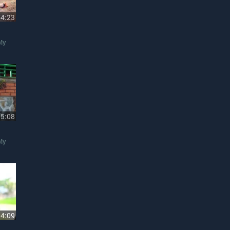
04:23
My
05:08
My
04:09