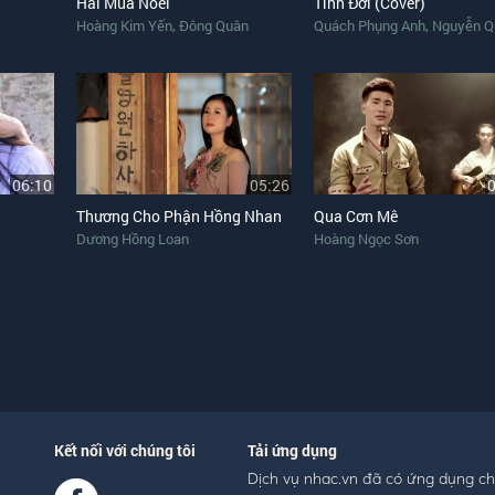
Hai Mùa Noel
Tình Đời (Cover)
,
,
Hoàng Kim Yến
Đông Quân
Quách Phụng Anh
Nguyễn Quang 
06:10
05:26
Thương Cho Phận Hồng Nhan
Qua Cơn Mê
Dương Hồng Loan
Hoàng Ngọc Sơn
Kết nối với chúng tôi
Tải ứng dụng
Dịch vụ nhac.vn đã có ứng dụng c