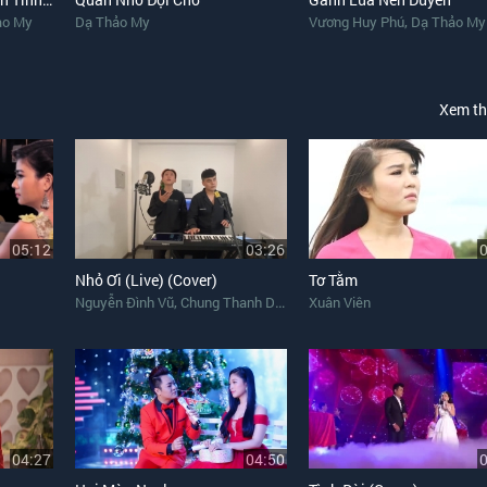
,
ảo My
Dạ Thảo My
Vương Huy Phú
Dạ Thảo My
Xem t
05:12
03:26
Nhỏ Ơi (Live) (Cover)
Tơ Tằm
,
Nguyễn Đình Vũ
Chung Thanh Duy
Xuân Viên
04:27
04:50