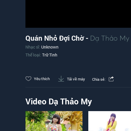
Quán Nhỏ Đợi Chờ -
Dạ Thảo My
Nhạc sĩ:
Unknown
Thể loại:
Trữ Tình
Yêu thích
Tải về máy
Chia sẻ:
Video Dạ Thảo My