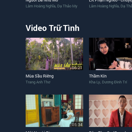
,
,
Lâm Hoàng Nghĩa
Dạ Thảo My
Lâm Hoàng Nghĩa
Dạ Th
Video Trữ Tình
06:21
Mùa Sầu Riêng
Thầm Kín
,
Trang Anh Thơ
Kha Ly
Dương Đình Trí
05:34