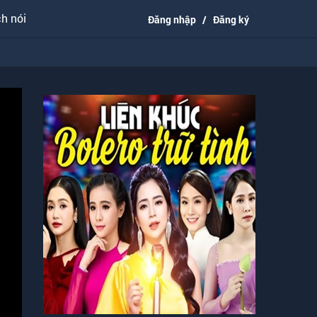
h nói
Đăng nhập
/
Đăng ký