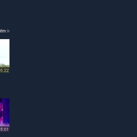
hêm
06:22
05:01