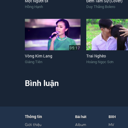
Một Người Đi
Đêm Tâm Sự (Cover)
Hồng Hạnh
Duy Thắng Bolero
05:17
Vòng Kim Lang
Trai Nghèo
Giáng Tiên
Hoàng Ngọc Sơn
Bình luận
Thông tin
Bài hát
BXH
Giới thiệu
Album
MV