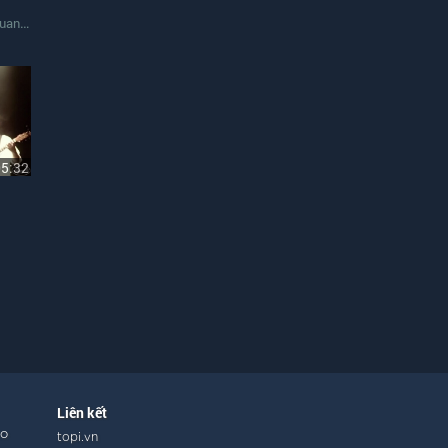
Trọng
05:32
Liên kết
ho
topi.vn