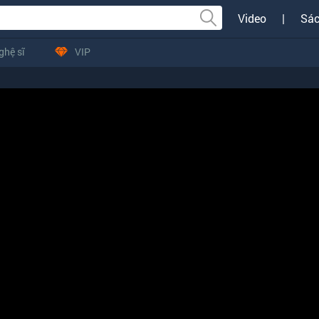
Video
|
Sác
ghệ sĩ
VIP