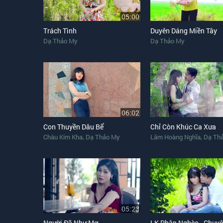
05:00
Trách Tình
Duyên Dáng Miền Tây
Dạ Thảo My
Dạ Thảo My
06:02
Con Thuyền Dâu Bể
Chỉ Còn Khúc Ca Xưa
,
,
Châu Kim Kha
Dạ Thảo My
Lâm Hoàng Nghĩa
Dạ Th
05:23
Người Đã Như Mơ