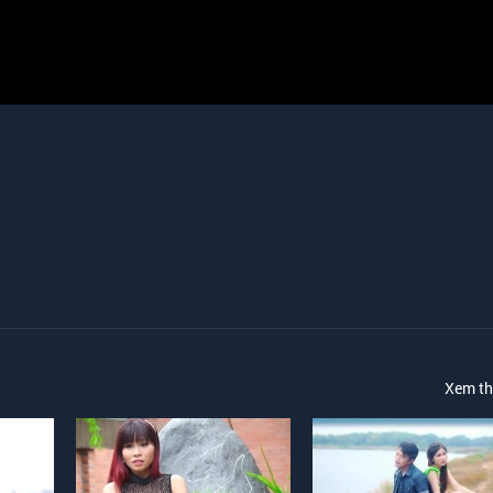
Xem t