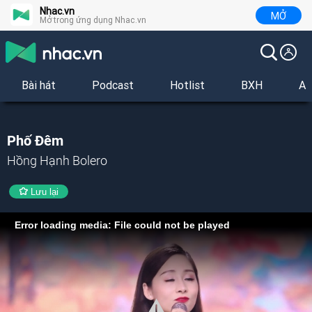
Nhac.vn
MỞ
Mở trong ứng dụng Nhac.vn
Bài hát
Podcast
Hotlist
BXH
Al
Phố Đêm
Hồng Hạnh Bolero
Lưu lại
Error loading media: File could not be played