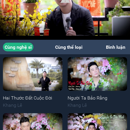
Cùng nghệ sĩ
Cùng thể loại
Bình luận
Hai Thước Đất Cuộc Đời
Người Ta Bảo Rằng
Khang Lê
Khang Lê