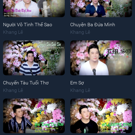
Người Vô Tình Thế Sao
Chuyện Ba Đứa Mình
Khang Lê
Khang Lê
Chuyến Tàu Tuổi Thơ
Em Sợ
Khang Lê
Khang Lê