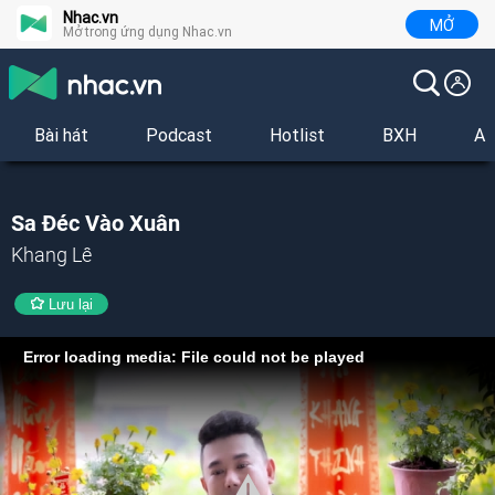
Nhac.vn
MỞ
Mở trong ứng dụng Nhac.vn
Bài hát
Podcast
Hotlist
BXH
Al
Sa Đéc Vào Xuân
Khang Lê
Lưu lại
Error loading media: File could not be played