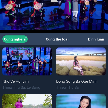
Cùng nghệ sĩ
Cùng thể loại
Bình luận
Nhớ Về Hội Lim
Dòng Sông Ba Quê Mình
Thiều Thu Sa
,
Lê Sang
Thiều Thu Sa