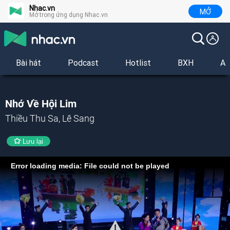
Nhac.vn
MỞ
Mở trong ứng dụng Nhac.vn
Bài hát
Podcast
Hotlist
BXH
Al
Nhớ Về Hội Lim
Thiều Thu Sa, Lê Sang
Lưu lại
Error loading media: File could not be played