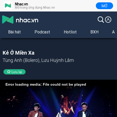
Nhac.vn
MỞ
Mở trong ứng dụng Nhac.vn
Bài hát
Podcast
Hotlist
BXH
Al
Kẻ Ở Miền Xa
Tùng Anh (Bolero), Lưu Huỳnh Lâm
Lưu lại
Error loading media: File could not be played