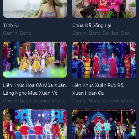
Tỉnh Đi
Chúa Đã Sống Lại
Gemini Band
Gemini Band
,
Bé Hoài Đan
Liên Khúc Hoa Cỏ Mùa Xuân,
Liên Khúc Xuân Rực Rỡ,
Lắng Nghe Mùa Xuân Về
Xuân Hoan Ca
Gemini Band
,
Various Artists
Gemini Band
,
Various Artists