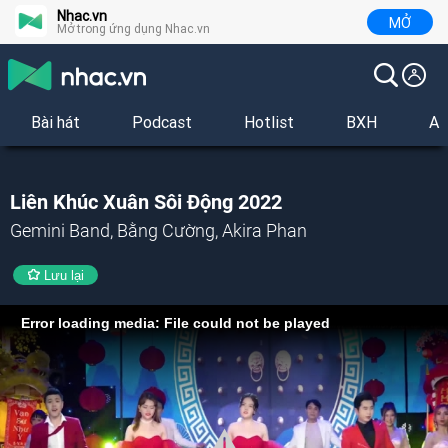
Nhac.vn
MỞ
Mở trong ứng dụng Nhac.vn
Bài hát
Podcast
Hotlist
BXH
Al
Liên Khúc Xuân Sôi Động 2022
Gemini Band, Bằng Cường, Akira Phan
Lưu lại
Error loading media: File could not be played