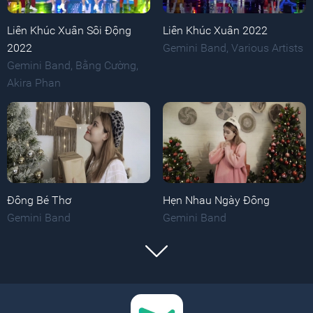
Liên Khúc Xuân Sôi Động
Liên Khúc Xuân 2022
2022
Gemini Band
,
Various Artists
Gemini Band
,
Bằng Cường
,
Akira Phan
Đông Bé Thơ
Hẹn Nhau Ngày Đông
Gemini Band
Gemini Band