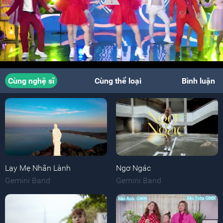
Cùng nghệ sĩ
Cùng thể loại
Bình luận
Lạy Mẹ Nhân Lành
Ngơ Ngác
Gemini Band
Gemini Band