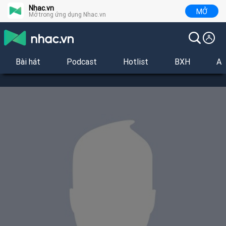
Nhac.vn
MỞ
Mở trong ứng dụng Nhac.vn
Bài hát
Podcast
Hotlist
BXH
Al