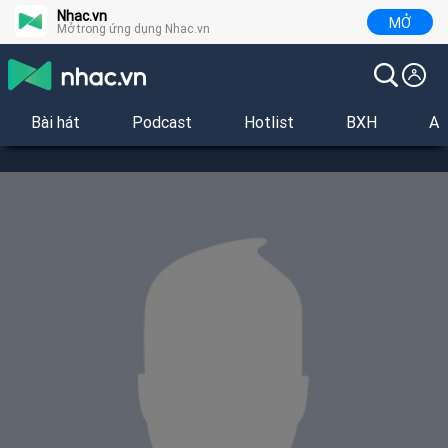
Nhac.vn
MỞ
Mở trong ứng dụng Nhac.vn
Bài hát
Podcast
Hotlist
BXH
Al