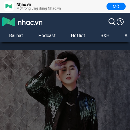
Nhac.vn
MỞ
Mở trong ứng dụng Nhac.vn
Bài hát
Podcast
Hotlist
BXH
Al