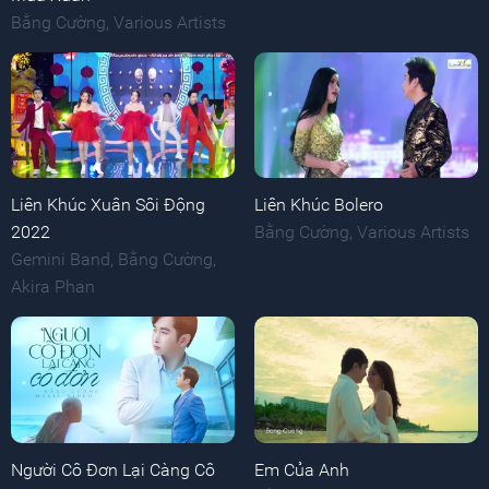
Bằng Cường
,
Various Artists
Liên Khúc Xuân Sôi Động
Liên Khúc Bolero
2022
Bằng Cường
,
Various Artists
Gemini Band
,
Bằng Cường
,
Akira Phan
Người Cô Đơn Lại Càng Cô
Em Của Anh