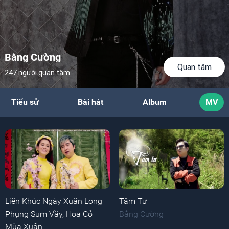
Bằng Cường
Quan tâm
247 người quan tâm
Tiểu sử
Bài hát
Album
MV
Liên Khúc Ngày Xuân Long
Tâm Tư
Phụng Sum Vầy, Hoa Cỏ
Bằng Cường
Mùa Xuân