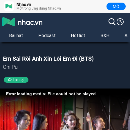
Nhac.vn
MỞ
Mở trong ứng dụng Nhac.vn
Bài hát
Podcast
Hotlist
BXH
Al
Em Sai Rồi Anh Xin Lỗi Em Đi (BTS)
Chi Pu
Lưu lại
Error loading media: File could not be played