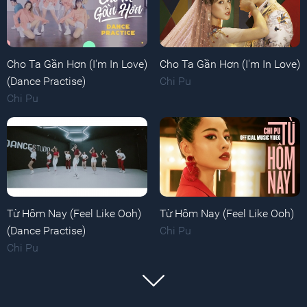
Cho Ta Gần Hơn (I'm In Love)
Cho Ta Gần Hơn (I'm In Love)
(Dance Practise)
Chi Pu
Chi Pu
Từ Hôm Nay (Feel Like Ooh)
Từ Hôm Nay (Feel Like Ooh)
(Dance Practise)
Chi Pu
Chi Pu