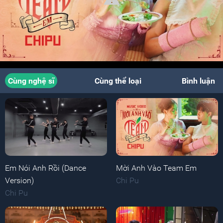
Cùng nghệ sĩ
Cùng thể loại
Bình luận
Em Nói Anh Rồi (Dance
Mời Anh Vào Team Em
Version)
Chi Pu
Chi Pu