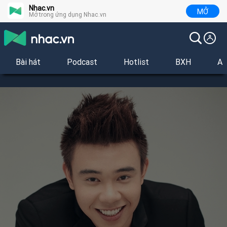
Nhac.vn
MỞ
Mở trong ứng dụng Nhac.vn
Bài hát
Podcast
Hotlist
BXH
Al