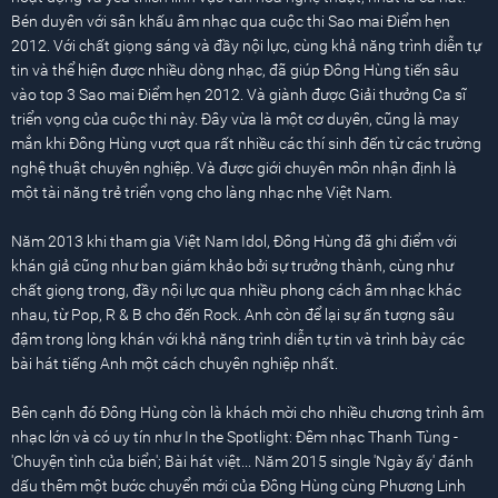
Bén duyên với sân khấu âm nhạc qua cuộc thi Sao mai Điểm hẹn
2012. Với chất giọng sáng và đầy nội lực, cùng khả năng trình diễn tự
tin và thể hiện được nhiều dòng nhạc, đã giúp Đông Hùng tiến sâu
vào top 3 Sao mai Điểm hẹn 2012. Và giành được Giải thưởng Ca sĩ
triển vọng của cuộc thi này. Đây vừa là một cơ duyên, cũng là may
mắn khi Đông Hùng vượt qua rất nhiều các thí sinh đến từ các trường
nghệ thuật chuyên nghiệp. Và được giới chuyên môn nhận định là
một tài năng trẻ triển vọng cho làng nhạc nhẹ Việt Nam.
Năm 2013 khi tham gia Việt Nam Idol, Đông Hùng đã ghi điểm với
khán giả cũng như ban giám khảo bởi sự trưởng thành, cùng như
chất giọng trong, đầy nội lực qua nhiều phong cách âm nhạc khác
nhau, từ Pop, R & B cho đến Rock. Anh còn để lại sự ấn tượng sâu
đậm trong lòng khán với khả năng trình diễn tự tin và trình bày các
bài hát tiếng Anh một cách chuyên nghiệp nhất.
Bên cạnh đó Đông Hùng còn là khách mời cho nhiều chương trình âm
nhạc lớn và có uy tín như In the Spotlight: Đêm nhạc Thanh Tùng -
'Chuyện tình của biển'; Bài hát việt... Năm 2015 single 'Ngày ấy' đánh
dấu thêm một bước chuyển mới của Đông Hùng cùng Phương Linh