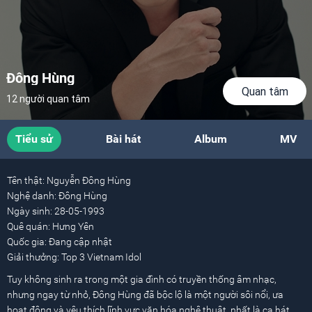
Đông Hùng
Quan tâm
12 người quan tâm
Tiểu sử
Bài hát
Album
MV
Tên thật:
Nguyễn Đông Hùng
Nghệ danh:
Đông Hùng
Ngày sinh:
28-05-1993
Quê quán:
Hưng Yên
Quốc gia:
Đang cập nhật
Giải thưởng:
Top 3 Vietnam Idol
Tuy không sinh ra trong một gia đình có truyền thống âm nhạc,
nhưng ngay từ nhỏ, Đông Hùng đã bộc lộ là một người sôi nổi, ưa
hoạt động và yêu thích lĩnh vực văn hóa nghệ thuật, nhất là ca hát.