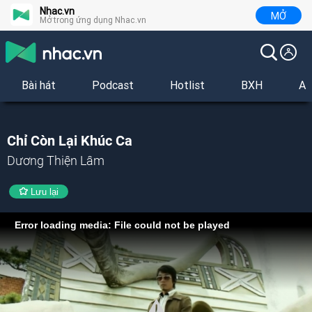
Nhac.vn
MỞ
Mở trong ứng dụng Nhac.vn
Bài hát
Podcast
Hotlist
BXH
Al
Chỉ Còn Lại Khúc Ca
Dương Thiện Lâm
Lưu lại
Error loading media: File could not be played