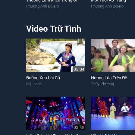
Phương Anh Bolero
Phương Anh Bolero
Video Trữ Tình
05:04
Đường Xưa Lối Cũ
Hương Lúa Trên Đê
Mỹ Hạnh
Thùy Phương
03:48