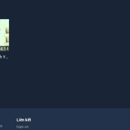
04:14
Đôi Khi Không Phải Là Tình Yêu
Liên kết
ho
topi.vn