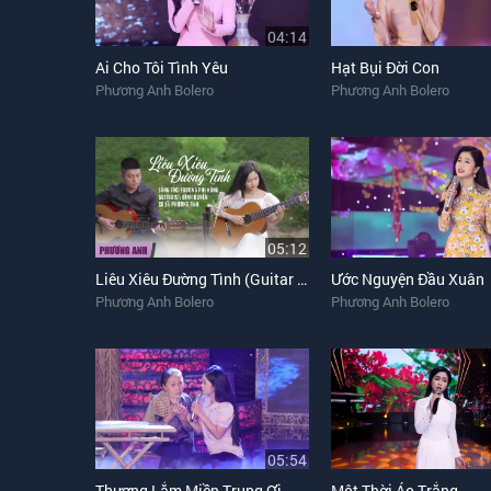
04:14
Ai Cho Tôi Tình Yêu
Hạt Bụi Đời Con
Phương Anh Bolero
Phương Anh Bolero
05:12
Liêu Xiêu Đường Tình (Guitar Cover)
Ước Nguyện Đầu Xuân
Phương Anh Bolero
Phương Anh Bolero
05:54
Thương Lắm Miền Trung Ơi
Một Thời Áo Trắng