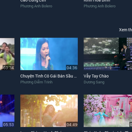
Phương Anh Bolero
Phương Anh Bolero
Xem t
03:34
04:36
Chuyện Tình Cô Gái Bán Sầu Riêng
Vẫy Tay Chào
Phương Diễm Trinh
Dương Sang
05:53
04:49