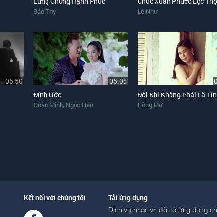
Lưng Chừng Hạnh Phúc
Chúc Xuân Phước Lộc Thọ
Bảo Thy
Lê Như
05:50
05:06
Đính Ước
,
Đoàn Minh
Ngọc Hân
Hồng Mơ
Kết nối với chúng tôi
Tải ứng dụng
Dịch vụ nhac.vn đã có ứng dụng c