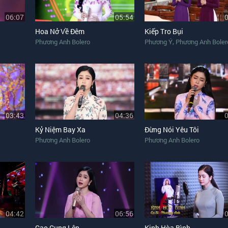
06:07
05:54
Hoa Nở Về Đêm
Kiếp Tro Bụi
,
Phương Anh Bolero
Phương Ý
Phương Anh Boler
03:43
04:36
Kỷ Niệm Bay Xa
Đừng Nói Yêu Tôi
Phương Anh Bolero
Phương Anh Bolero
04:42
06:56
Cao Cung Lên
Kinh Hòa Bình