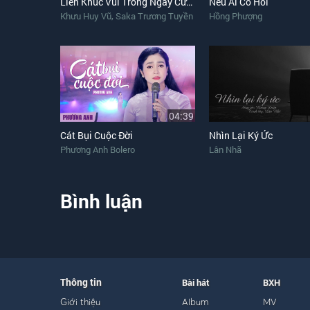
Liên Khúc Vui Trong Ngày Cưới, Tơ Duyên
Nếu Ai Có Hỏi
,
Khưu Huy Vũ
Saka Trương Tuyền
Hồng Phượng
04:39
Cát Bụi Cuộc Đời
Nhìn Lại Ký Ức
Phương Anh Bolero
Lân Nhã
Bình luận
Thông tin
Bài hát
BXH
Giới thiệu
Album
MV