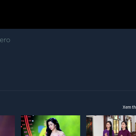
ero
Xem t