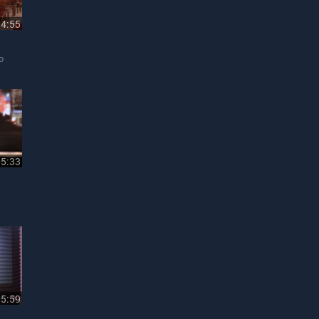
04:55
o
05:33
05:59