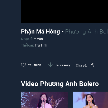
Phận Má Hồng -
Phương Anh Bol
Nhạc sĩ:
Y Vân
Thể loại:
Trữ Tình
Yêu thích
Tải về máy
Chia sẻ:
Video Phương Anh Bolero