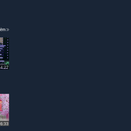
hêm
04:22
06:33