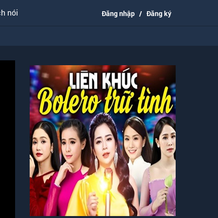
h nói
Đăng nhập
/
Đăng ký