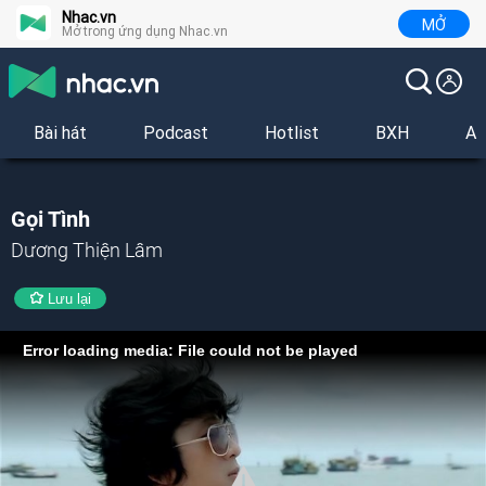
Nhac.vn
MỞ
Mở trong ứng dụng Nhac.vn
Bài hát
Podcast
Hotlist
BXH
Al
Gọi Tình
Dương Thiện Lâm
Lưu lại
Error loading media: File could not be played