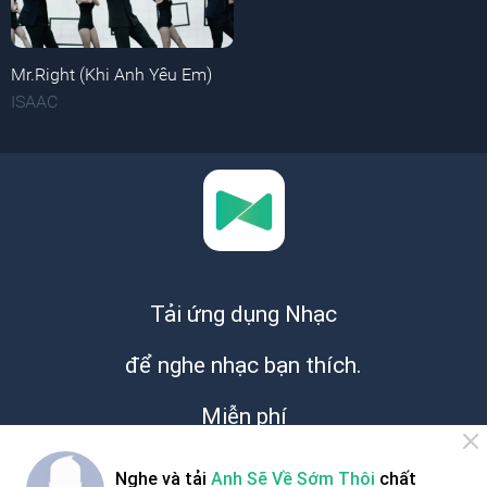
Mr.Right (Khi Anh Yêu Em)
ISAAC
Tải ứng dụng Nhạc
để nghe nhạc bạn thích.
Miễn phí
Nghe và tải
Anh Sẽ Về Sớm Thôi
chất