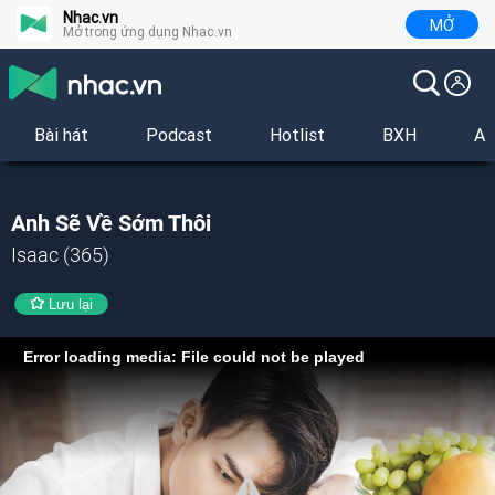
Nhac.vn
MỞ
Mở trong ứng dụng Nhac.vn
Bài hát
Podcast
Hotlist
BXH
Al
Anh Sẽ Về Sớm Thôi
Isaac (365)
Lưu lại
Error loading media: File could not be played