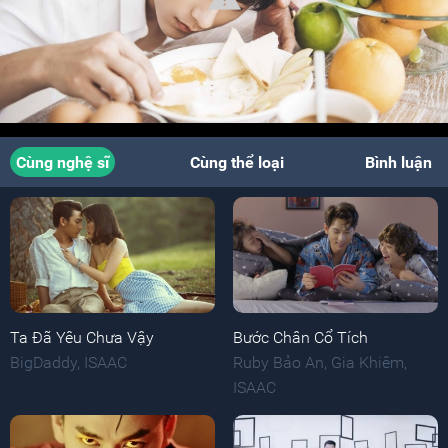
Cùng nghệ sĩ
Cùng thể loại
Bình luận
Ta Đã Yêu Chưa Vậy
Bước Chân Cổ Tích
BigDaddy
,
ISAAC
Ruby Bảo An
,
Gia Khiêm
,
ISAAC