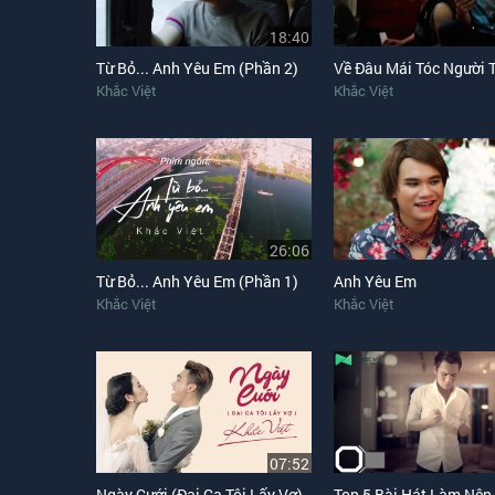
18:40
Từ Bỏ... Anh Yêu Em (Phần 2)
Khắc Việt
Khắc Việt
26:06
Từ Bỏ... Anh Yêu Em (Phần 1)
Anh Yêu Em
Khắc Việt
Khắc Việt
07:52
Ngày Cưới (Đại Ca Tôi Lấy Vợ)