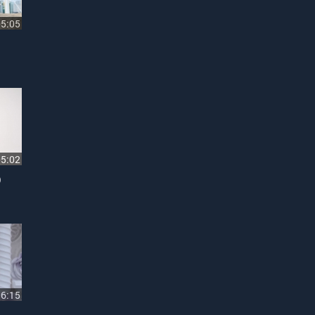
05:05
05:02
)
06:15