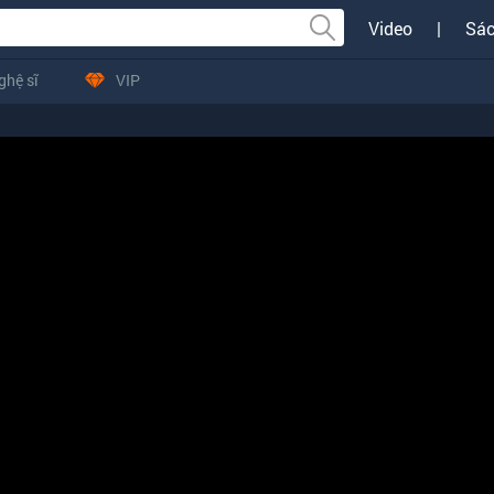
Video
|
Sác
ghệ sĩ
VIP