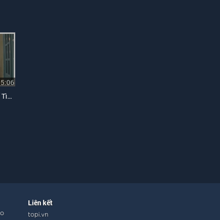
05:06
Dù Mưa Thôi Rơi (Góc Phố Tình Ca)
Liên kết
ho
topi.vn