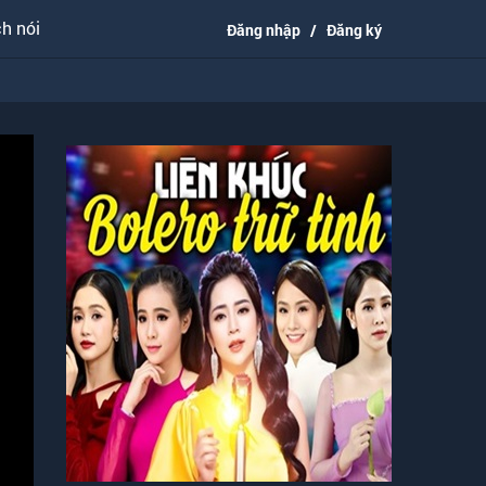
h nói
Đăng nhập
/
Đăng ký