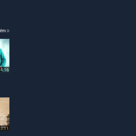
hêm
04:16
03:11