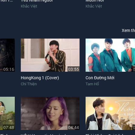
Khắc Việt
Khắc Việt
Xem t
05:16
03:55
HongKong 1 (Cover)
Con Đường Mới
Chí Thiện
Tam Hổ
07:48
04:44