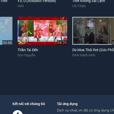
 Tình
Y.Ê.U (Acoustic Version)
Thời Không Sai Lệch
MIN
Chí Thiện
03:56
04:26
Thần Tài Đến
Don Nguyễn
Đinh Mạnh Ninh
Kết nối với chúng tôi
Tải ứng dụng
Dịch vụ nhac.vn đã có ứng dụng c