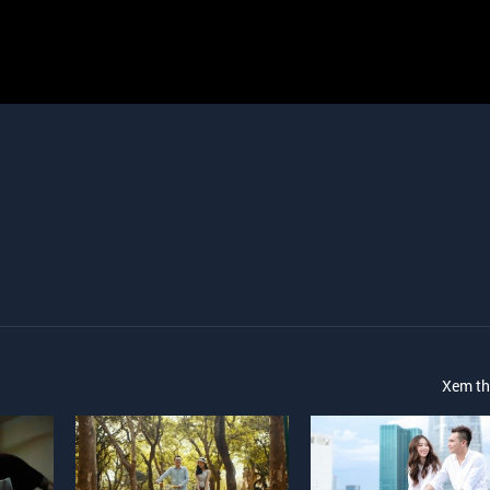
Xem t