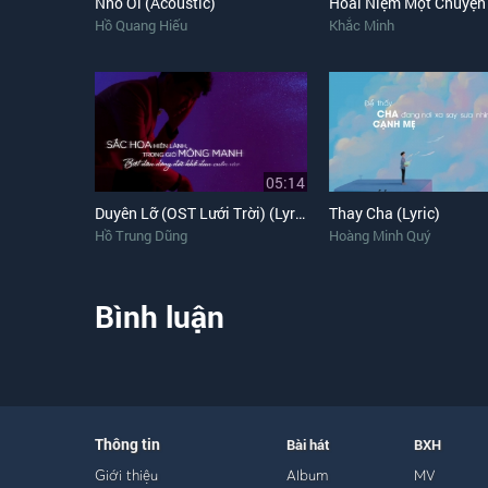
Nhỏ Ơi (Acoustic)
Hoài Niệm Một Chuyện
Hồ Quang Hiếu
Khắc Minh
05:14
Duyên Lỡ (OST Lưới Trời) (Lyric)
Thay Cha (Lyric)
Hồ Trung Dũng
Hoàng Minh Quý
Bình luận
Thông tin
Bài hát
BXH
Giới thiệu
Album
MV