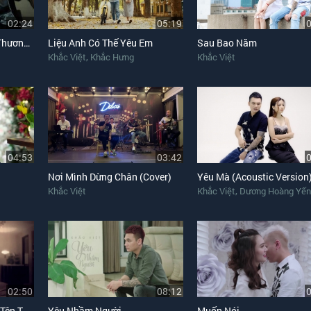
02:24
05:19
Về Đâu Mái Tóc Người Thương (Khắc Việt Cover)
Liệu Anh Có Thế Yêu Em
Sau Bao Năm
,
Khắc Việt
Khắc Hưng
Khắc Việt
04:53
03:42
Nơi Mình Dừng Chân (Cover)
Yêu Mà (Acoustic Version
,
Khắc Việt
Khắc Việt
Dương Hoàng Yến
02:50
08:12
Top 5 Bài Hát Làm Nên Tên Tuổi Của Khắc Việt
Yêu Nhầm Người
Muốn Nói