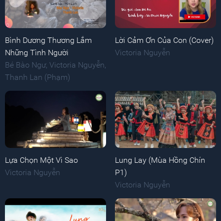
Bình Dương Thương Lắm
Lời Cảm Ơn Của Con (Cover)
Những Tình Người
Victoria Nguyễn
Bé Bào Ngư
,
Victoria Nguyễn
,
Thanh Lan (Phạm)
Lựa Chọn Một Vì Sao
Lung Lay (Mùa Hồng Chín
Victoria Nguyễn
P1)
Victoria Nguyễn