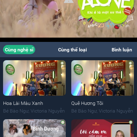
Cùng nghệ sĩ
Cùng thể loại
Bình luận
Hoa Lài Màu Xanh
Quê Hương Tôi
Bé Bào Ngư
,
Victoria Nguyễn
Bé Bào Ngư
,
Victoria Nguyễn