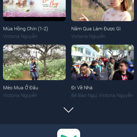
Mùa Hồng Chín (1-2)
Năm Qua Làm Được Gì
Victoria Nguyễn
Victoria Nguyễn
Mèo Mua Ở Đâu
Đi Về Nhà
Victoria Nguyễn
Bé Bào Ngư
,
Victoria Nguyễn