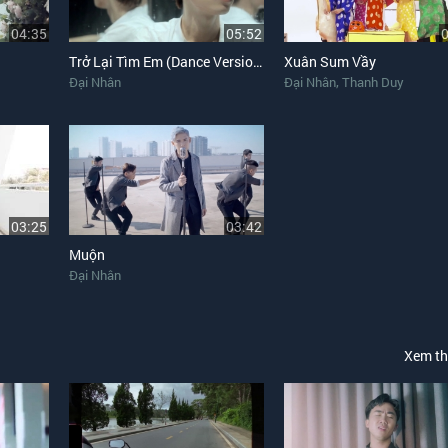
04:35
05:52
Trở Lại Tìm Em (Dance Version)
Xuân Sum Vầy
,
Đại Nhân
Đại Nhân
Thanh Duy
03:25
03:42
Muộn
Đại Nhân
Xem t