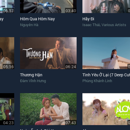
06:57
03:40
ay
Hôm Qua Hôm Nay
Hãy Đi
,
Nguyên Hà
Isaac Thái
Various Artists
05:16
06:24
Thương Hận
Đàm Vĩnh Hưng
Phùng Khánh Linh
04:23
07:43