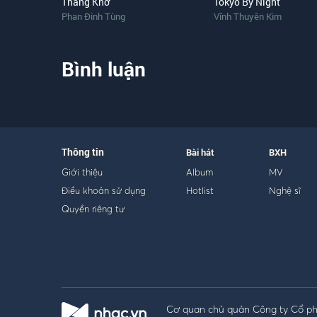
Thằng Khờ
Tokyo By Night
Phan Đinh Tùng
Vĩnh Thuyên Kim
Bình luận
Thông tin
Bài hát
BXH
Giới thiệu
Album
MV
Điều khoản sử dụng
Hotlist
Nghệ sĩ
Quyền riêng tư
Cơ quan chủ quản Công ty Cổ phầ