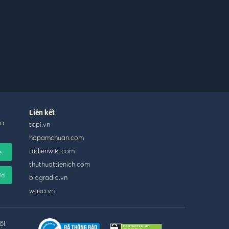
Liên kết
ho
topi.vn
hopamchuan.com
tudienwiki.com
e
thuthuattienich.com
id
blogradio.vn
waka.vn
ội