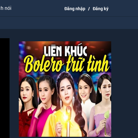
h nói
Đăng nhập
/
Đăng ký