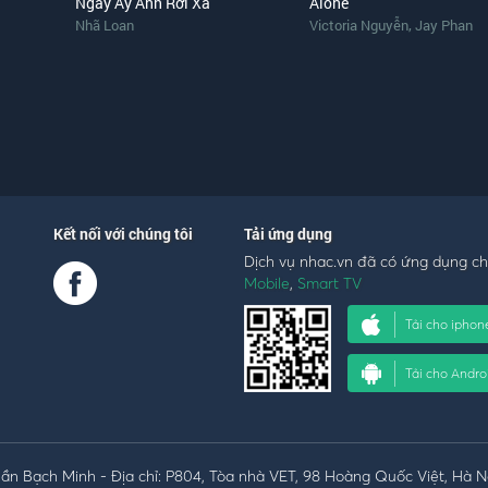
Ngày Ấy Anh Rời Xa
Alone
,
Nhã Loan
Victoria Nguyễn
Jay Phan
Kết nối với chúng tôi
Tải ứng dụng
Dịch vụ nhac.vn đã có ứng dụng c
Mobile
,
Smart TV
Tải cho iphon
Tải cho Andro
n Bạch Minh - Địa chỉ: P804, Tòa nhà VET, 98 Hoàng Quốc Việt, Hà N