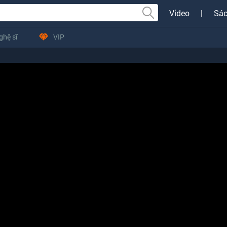
Video
|
Sác
ghệ sĩ
VIP