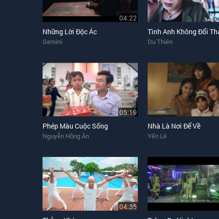
04:22
Những Lời Độc Ác
Tình Anh Không Đổi Th
Gemini
Du Thiên
05:19
Phép Màu Cuộc Sống
Nhà Là Nơi Để Về
Nguyễn Hồng Ân
Yến Lê
04:35