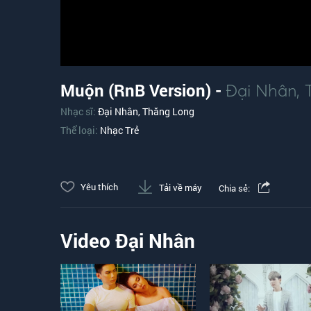
Muộn (RnB Version) -
Đại Nhân
,
Nhạc sĩ:
Đại Nhân
,
Thăng Long
Thể loại:
Nhạc Trẻ
Yêu thích
Tải về máy
Chia sẻ:
Video Đại Nhân