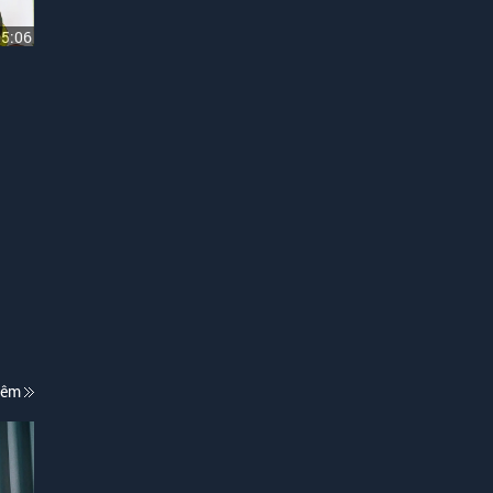
05:06
hêm