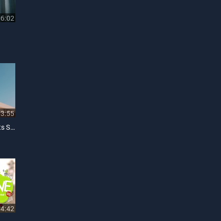
06:02
03:55
Tình Yêu Ở Lại (7 Deep Cuts Session)
04:42