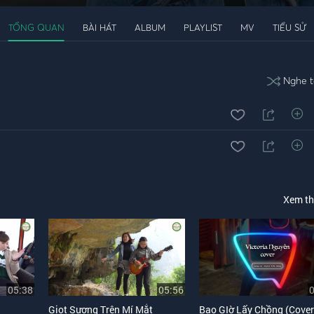
TỔNG QUAN
BÀI HÁT
ALBUM
PLAYLIST
MV
TIỂU SỬ
Nghe t
Xem t
05:38
05:56
Giọt Sương Trên Mí Mắt
Bao GIờ Lấy Chồng (Cover