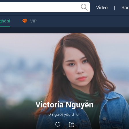
Video
|
Sác
ghệ sĩ
VIP
Victoria Nguyễn
0
người yêu thích