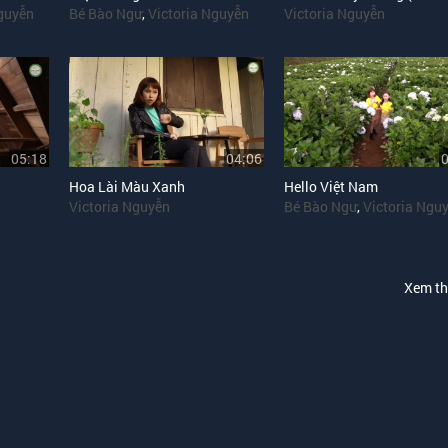
Nguyễn
Bé Bào Ngư
,
Victoria Nguyễn
Victoria Nguyễn
05:18
04:06
Hoa Lài Màu Xanh
Hello Việt Nam
Victoria Nguyễn
Bé Bào Ngư
,
Victoria Ngu
Xem t