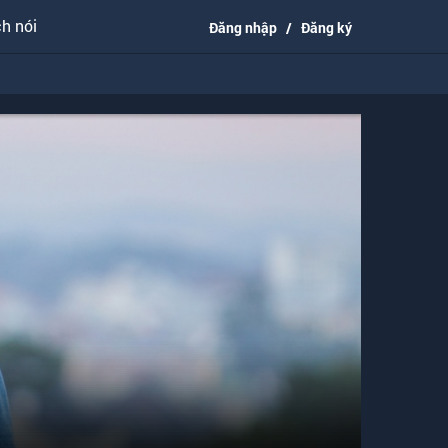
h nói
Đăng nhập
/
Đăng ký