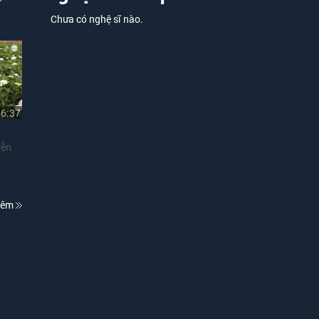
Chưa có nghệ sĩ nào.
06:37
yễn
hêm