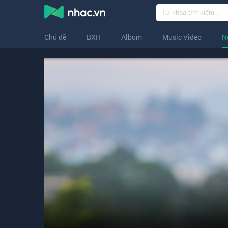
Chủ đề
BXH
Album
Music Video
N