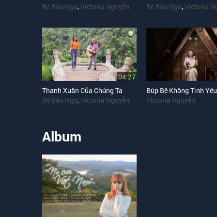
Bé Bào Ngư
,
Victoria Nguyễn
Bé Bào Ngư
,
Victoria 
04:27
Thanh Xuân Của Chúng Ta
Búp Bê Không Tình Yêu
Bé Bào Ngư
,
Victoria Nguyễn
Victoria Nguyễn
Album