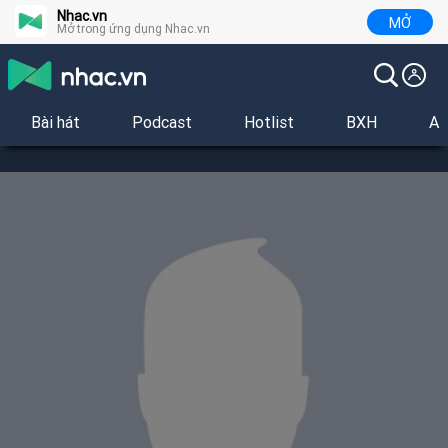
Nhac.vn
MỞ
Mở trong ứng dụng Nhac.vn
Bài hát
Podcast
Hotlist
BXH
Al