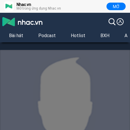
Nhac.vn
MỞ
Mở trong ứng dụng Nhac.vn
Bài hát
Podcast
Hotlist
BXH
Al