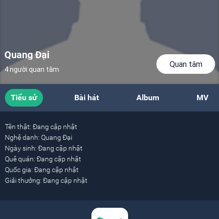
Quang Đại
Quan tâm
4 người quan tâm
Tiểu sử
Bài hát
Album
MV
Tên thật:
Đang cập nhật
Nghệ danh:
Quang Đại
Ngày sinh:
Đang cập nhật
Quê quán:
Đang cập nhật
Quốc gia:
Đang cập nhật
Giải thưởng:
Đang cập nhật