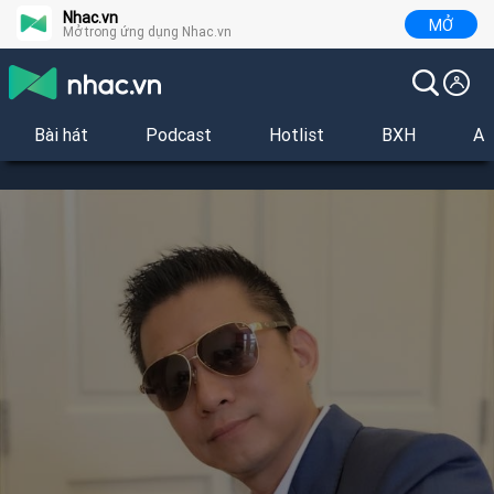
Nhac.vn
MỞ
Mở trong ứng dụng Nhac.vn
Bài hát
Podcast
Hotlist
BXH
Al