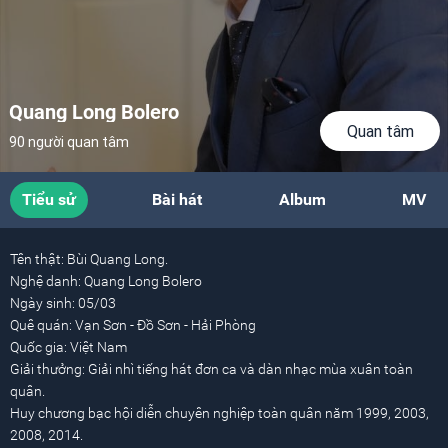
Quang Long Bolero
Quan tâm
90 người quan tâm
Tiểu sử
Bài hát
Album
MV
Tên thật:
Bùi Quang Long.
Nghệ danh:
Quang Long Bolero
Ngày sinh:
05/03
Quê quán:
Vạn Sơn - Đồ Sơn - Hải Phòng
Quốc gia:
Việt Nam
Giải thưởng:
Giải nhì tiếng hát đơn ca và dàn nhạc mùa xuân toàn
quân.
Huy chương bạc hội diễn chuyên nghiệp toàn quân năm 1999, 2003,
2008, 2014.