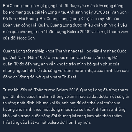
Bùi Quang Long là một giọng hát rất được yêu mến trên cộng đồng
bolero mạng qua cái tên Long Kita. Anh sinh ngày 05/03 tại Vạn Sơn -
Đồ Sơn - Hải Phòng. Bùi Quang Long (Long Kita) là ca sỹ, MC của
Đoàn văn công Hải Quân. Quang Long được nhiều khán thính giả yêu
mến qua chương trình "Thần tượng Bolero 2018" và là một thành viên
của đội Ngọc Sơn.
Quang Long tốt nghiệp khoa Thanh nhạc tại Học viện âm nhạc Quốc
gia Việt Nam. Năm 1997 anh được nhận vào Đoàn văn công Hải
quân. Từ đó đến nay, anh vẫn khoác trên mình bộ quân phục của
những người lính biển để sống với đam mê âm nhạc của mình bên các
đồng chí đồng đội với quân hàm Thiếu tá.
Trước khi đến với Thần tượng Bolero 2018, Quang Long đã từng tham
gia rất nhiều cuộc thi chính thống về âm nhạc và đạt được một số giải
thưởng nhất định. Nhưng khi ấy, anh hát đủ các thể loại chứ chưa
hướng cho mình theo một dòng nhạc nào cụ thể. Anh tâm sự những
khó khăn trong cuộc sống đời thường lại càng làm bản thân thấm
thía từng câu hát và hát bolero đời hơn, hay hơn.