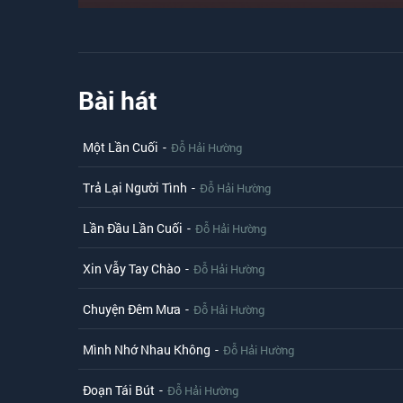
Bài hát
Một Lần Cuối
-
Đỗ Hải Hường
Trả Lại Người Tình
-
Đỗ Hải Hường
Lần Đầu Lần Cuối
-
Đỗ Hải Hường
Xin Vẫy Tay Chào
-
Đỗ Hải Hường
Chuyện Đêm Mưa
-
Đỗ Hải Hường
Mình Nhớ Nhau Không
-
Đỗ Hải Hường
Đoạn Tái Bút
-
Đỗ Hải Hường