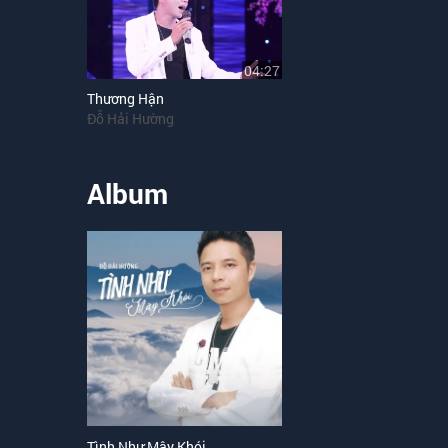
04:27
Thương Hận
Đỗ Hải Hường
Album
Tình Như Mây Khói