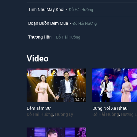
Tình Như Mây Khói
-
Đỗ Hải Hường
Đoạn Buồn Đêm Mưa
-
Đỗ Hải Hường
Thương Hận
-
Đỗ Hải Hường
Video
04:16
Đêm Tâm Sự
Đừng Nói Xa Nhau
Đỗ Hải Hường
,
Hương Ly
Đỗ Hải Hường
,
Hương L