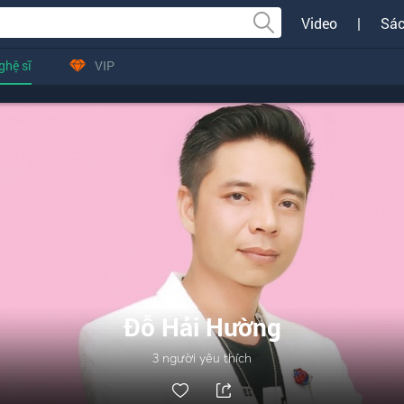
Video
|
Sác
ghệ sĩ
VIP
Đỗ Hải Hường
3
người yêu thích