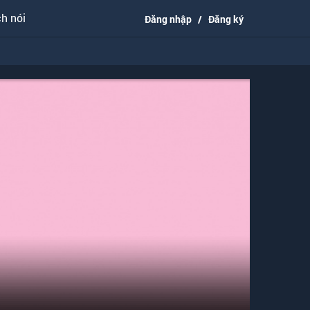
h nói
Đăng nhập
/
Đăng ký