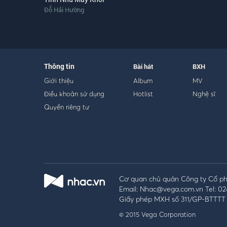
Đỗ Hải Hường
Thông tin
Bài hát
BXH
Giới thiệu
Album
MV
Điều khoản sử dụng
Hotlist
Nghệ sĩ
Quyền riêng tư
Cơ quan chủ quản Công ty Cổ phầ
Email: Nhac@vega.com.vn Tel: 02
Giấy phép MXH số 311/GP-BTTTT 
© 2015 Vega Corporation