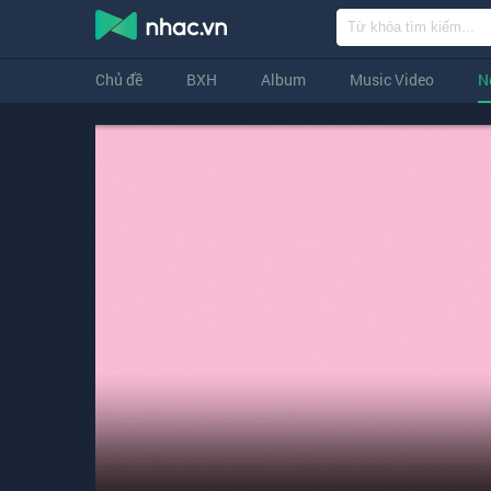
Chủ đề
BXH
Album
Music Video
N