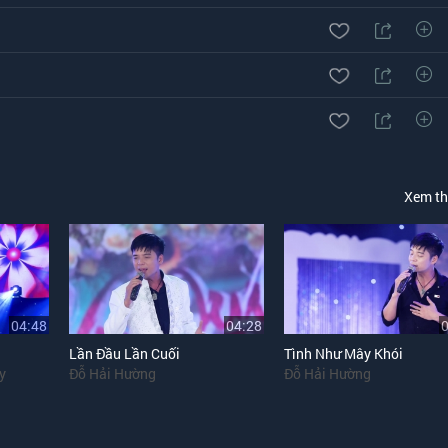
Xem t
04:48
04:28
Lần Đầu Lần Cuối
Tình Như Mây Khói
y
Đỗ Hải Hường
Đỗ Hải Hường