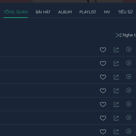
TỔNG QUAN
BÀI HÁT
ALBUM
PLAYLIST
MV
TIỂU SỬ
Nghe t