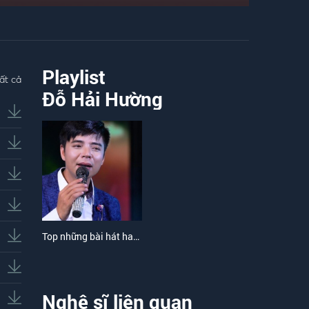
Playlist
ất cả
Đỗ Hải Hường
Top những bài hát hay nhất của Đỗ Hải Hường
Nghệ sĩ liên quan