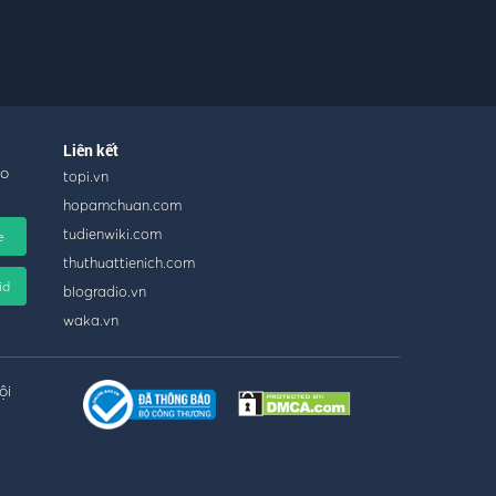
Liên kết
ho
topi.vn
hopamchuan.com
tudienwiki.com
e
thuthuattienich.com
id
blogradio.vn
waka.vn
ội