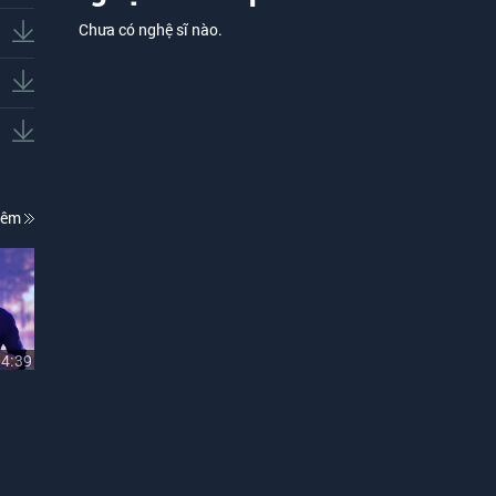
Chưa có nghệ sĩ nào.
hêm
04:39