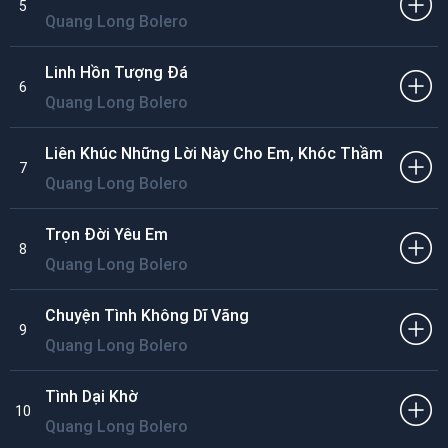
5
Quang Long Bolero
Linh Hồn Tượng Đá
6
Quang Long Bolero
Liên Khúc Những Lời Này Cho Em, Khóc Thầm
7
Quang Long Bolero
Trọn Đời Yêu Em
8
Quang Long Bolero
Chuyện Tình Không Dĩ Vãng
9
Quang Long Bolero
Tình Dại Khờ
10
Quang Long Bolero