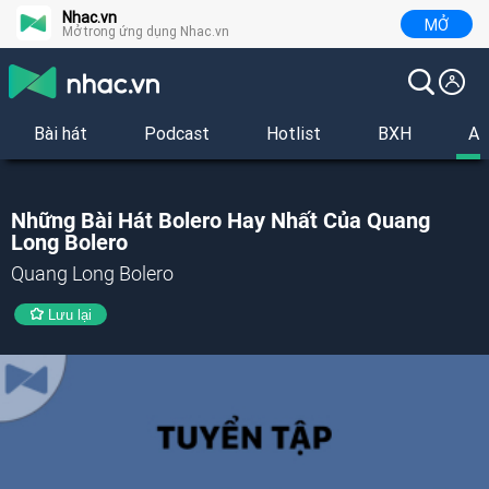
Nhac.vn
MỞ
Mở trong ứng dụng Nhac.vn
Bài hát
Podcast
Hotlist
BXH
Al
Những Bài Hát Bolero Hay Nhất Của Quang
Long Bolero
Quang Long Bolero
Lưu lại