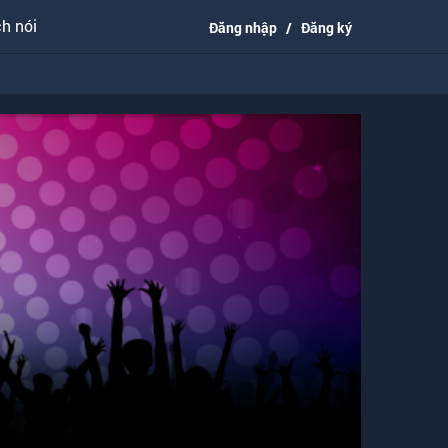
h nói
Đăng nhập
/
Đăng ký