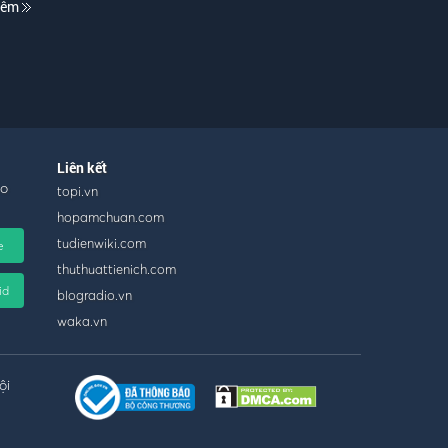
hêm
Liên kết
ho
topi.vn
hopamchuan.com
tudienwiki.com
e
thuthuattienich.com
id
blogradio.vn
waka.vn
ội