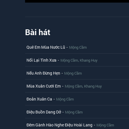
Bài hát
Quê Em Mùa Nước Lũ
-
Mộng Cầm
Nối Lại Tình Xưa
-
,
Mộng Cầm
Khang Huy
Nếu Anh Đừng Hẹn
-
Mộng Cầm
Mùa Xuân Cưới Em
-
,
Mộng Cầm
Khang Huy
Đoản Xuân Ca
-
Mộng Cầm
Điệu Buồn Dang Dở
-
Mộng Cầm
Đêm Gành Hào Nghe Điệu Hoài Lang
-
Mộng Cầm