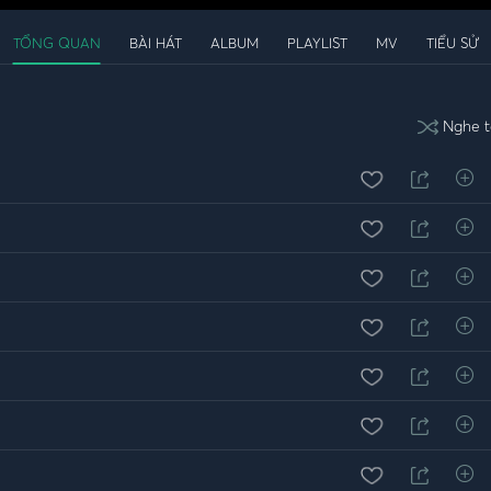
TỔNG QUAN
BÀI HÁT
ALBUM
PLAYLIST
MV
TIỂU SỬ
Nghe t