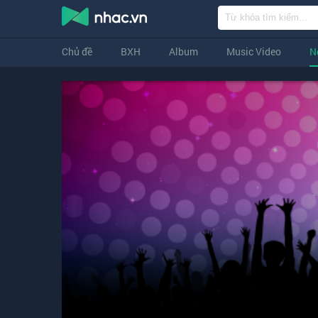
Chủ đề
BXH
Album
Music Video
N