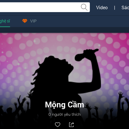
Video
|
Sác
ghệ sĩ
VIP
Mộng Cầm
0
người yêu thích