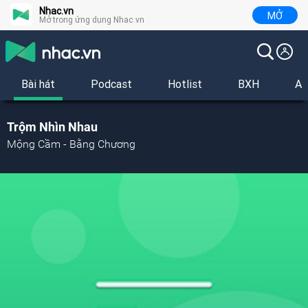
Nhac.vn
MỞ
Mở trong ứng dụng Nhac.vn
Bài hát
Podcast
Hotlist
BXH
Al
Trộm Nhìn Nhau
Mộng Cầm - Bằng Chương