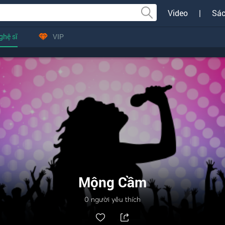
Video
|
Sác
ghệ sĩ
VIP
Mộng Cầm
0
người yêu thích