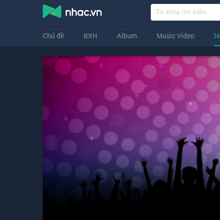
Chủ đề
BXH
Album
Music Video
N