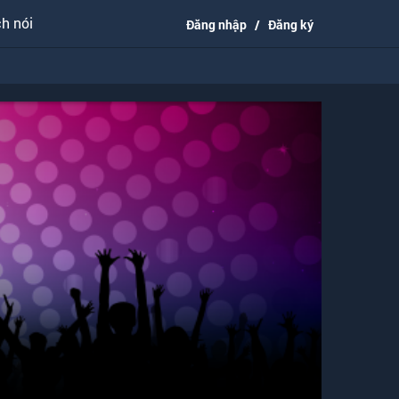
h nói
Đăng nhập
/
Đăng ký