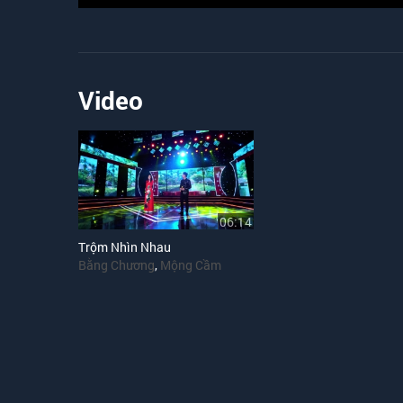
Video
06:14
Trộm Nhìn Nhau
Bằng Chương
,
Mộng Cầm