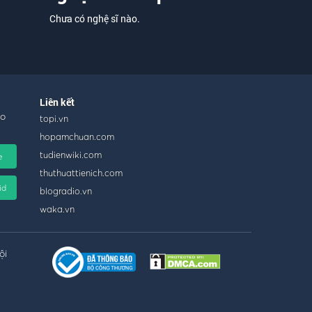
Chưa có nghệ sĩ nào.
Liên kết
ho
topi.vn
hopamchuan.com
tudienwiki.com
e
thuthuattienich.com
id
blogradio.vn
waka.vn
ội