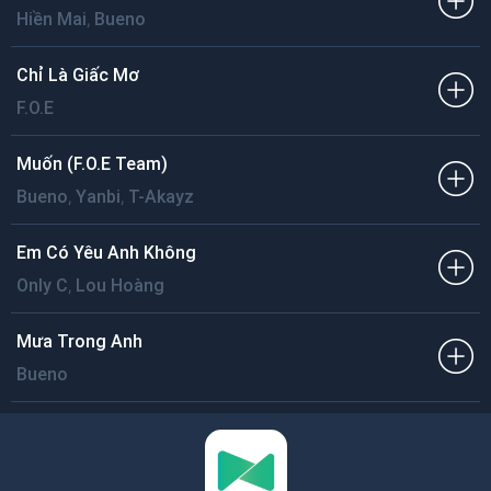
,
Hiền Mai
Bueno
Chỉ Là Giấc Mơ
F.O.E
Muốn (F.O.E Team)
,
,
Bueno
Yanbi
T-Akayz
Em Có Yêu Anh Không
,
Only C
Lou Hoàng
Mưa Trong Anh
Bueno