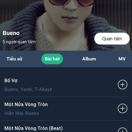
Bueno
Quan tâm
5 người quan tâm
Tiểu sử
Bài hát
Album
MV
Bố Vợ
,
,
Bueno
Yanbi
T-Akayz
Một Nửa Vòng Tròn
,
Hiền Mai
Bueno
Một Nửa Vòng Tròn (Beat)