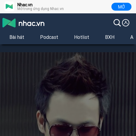
Nhac.vn
MỞ
Mở trong ứng dụng Nhac.vn
Bài hát
Podcast
Hotlist
BXH
Al