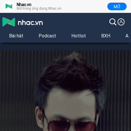
Nhac.vn
MỞ
Mở trong ứng dụng Nhac.vn
Bài hát
Podcast
Hotlist
BXH
Al