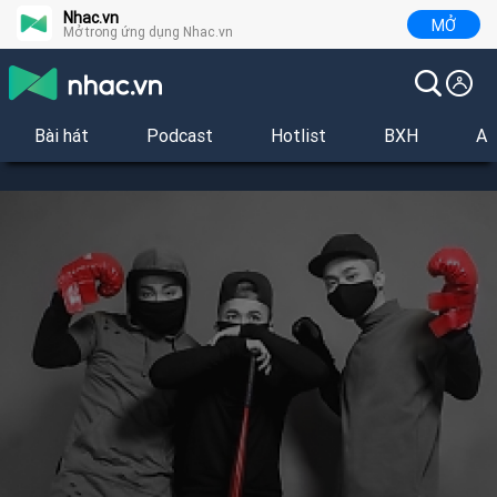
Nhac.vn
MỞ
Mở trong ứng dụng Nhac.vn
Bài hát
Podcast
Hotlist
BXH
Al