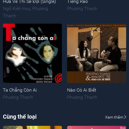
Hứa Về Thì Sẽ Đợi (Single)
Tiếng Rao
Ngô Kiến Huy
,
Phương
Phương Thanh
Thanh
Ta Chẳng Còn Ai
Nào Có Ai Biết
Phương Thanh
Phương Thanh
Cùng thể loại
Xem thêm