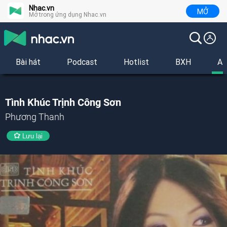
Nhac.vn
MỞ
Mở trong ứng dụng Nhac.vn
Bài hát
Podcast
Hotlist
BXH
Al
Tình Khúc Trịnh Công Sơn
Phương Thanh
Lưu lại