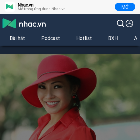
Nhac.vn
MỞ
Mở trong ứng dụng Nhac.vn
Bài hát
Podcast
Hotlist
BXH
Al