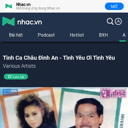
Nhac.vn
MỞ
Mở trong ứng dụng Nhac.vn
Bài hát
Podcast
Hotlist
BXH
Al
Tình Ca Châu Đình An - Tình Yêu Ơi Tình Yêu
Various Artists
Lưu lại