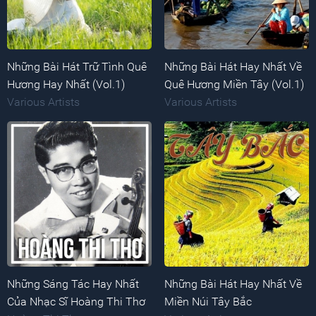
Những Bài Hát Trữ Tình Quê
Những Bài Hát Hay Nhất Về
Hương Hay Nhất (Vol.1)
Quê Hương Miền Tây (Vol.1)
Various Artists
Various Artists
Những Sáng Tác Hay Nhất
Những Bài Hát Hay Nhất Về
Của Nhạc Sĩ Hoàng Thi Thơ
Miền Núi Tây Bắc