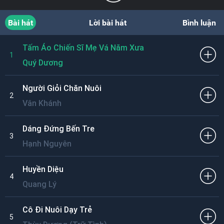
Bài hát
Lời bài hát
Bình luận
Tấm Áo Chiến Sĩ Mẹ Vá Năm Xưa
1
Quý Dương
Người Giỏi Chăn Nuôi
2
Vân Khánh
Dáng Đứng Bến Tre
3
Hạnh Nguyên
Huyền Diệu
4
Quang Lý
Cô Đi Nuôi Dạy Trẻ
5