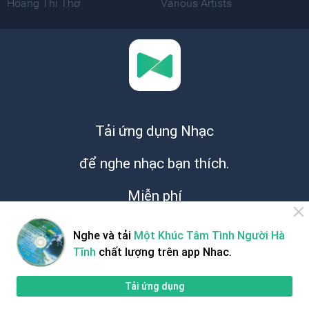
Hoàng Thi Thơ
Various Artists
Tải ứng dụng Nhạc
để nghe nhạc bạn thích.
Miễn phí
Nghe và tải
Một Khúc Tâm Tình Người Hà
Tĩnh
chất lượng trên app Nhac.
Tải ứng dụng
Giới thiệu
Hỗ trợ