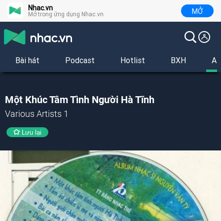
Nhac.vn
MỞ
Mở trong ứng dụng Nhac.vn
Bài hát
Podcast
Hotlist
BXH
Al
Một Khúc Tâm Tình Người Hà Tĩnh
Various Artists 1
Lưu lại