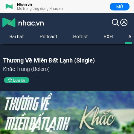
Nhac.vn
MỞ
Mở trong ứng dụng Nhac.vn
Bài hát
Podcast
Hotlist
BXH
Al
Thương Về Miền Đất Lạnh (Single)
Khắc Trung (Bolero)
Lưu lại