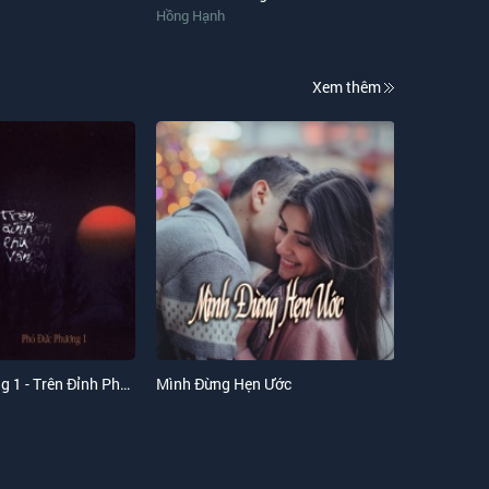
Hồng Hạnh
Xem thêm
Phó Đức Phương 1 - Trên Đỉnh Phù Vân
Mình Đừng Hẹn Ước