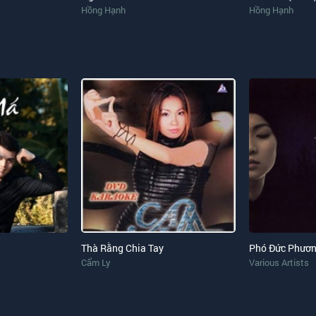
Hồng Hạnh
Hồng Hạnh
Thà Rằng Chia Tay
Cẩm Ly
Various Artists