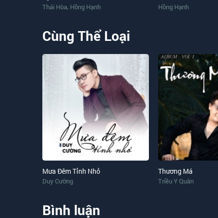
,
Thái Hòa
Hồng Hạnh
Hồng Hạnh
Cùng Thể Loại
Mưa Đêm Tỉnh Nhỏ
Thương Má
Duy Cường
Triều Y Quân
Bình luận