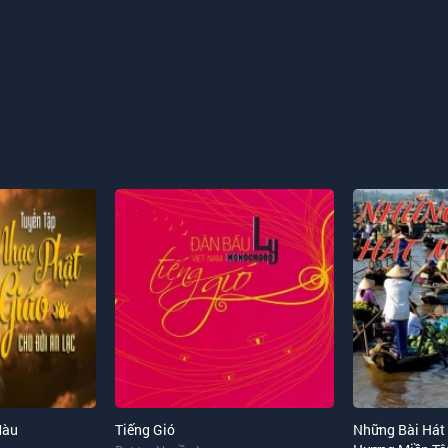
Màu
Tiếng Gió
Những Bài Hát