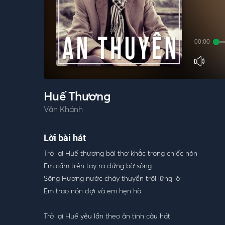
00:00
Huế Thương
Vân Khánh
Lời bài hát
Trở lại Huế thương bài thơ khắc trong chiếc nón
Em cầm trên tay ra đứng bờ sông
Sông Hương nước chảy thuyền trôi lững lờ
Em trao nón đợi và em hẹn hò.
Trở lại Huế yêu lần theo ân tình câu hát