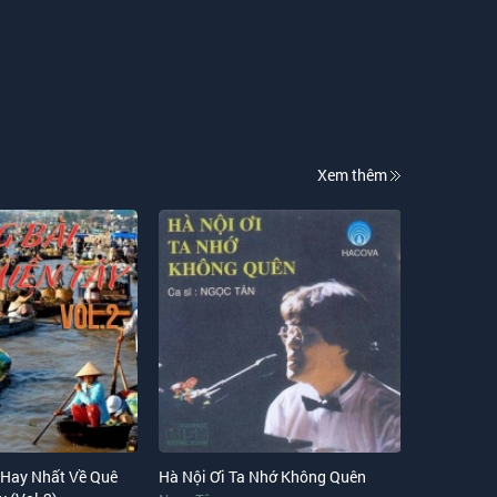
Đôi Bờ Sông Quê
Lương Nguyệt Anh
Sông Ngàn Sâu
Phạm Phương Thảo
Xem thêm
Sông Hiền Lương
Phạm Phương Thảo
Mẹ Việt Nam Anh Hùng
Various Artists
Nhớ Về Mẹ Suốt
Phạm Phương Thảo
Tiếng Đàn
Various Artists
 Hay Nhất Về Quê
Hà Nội Ơi Ta Nhớ Không Quên