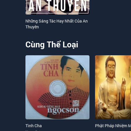
Tôi thả xuống dòng sông Hương
Tìm em giữa Huế mộng Huế mơ.
Những Sáng Tác Hay Nhất Của An
Thuyên
Cùng Thể Loại
Tình Cha
Phật Pháp Nhiệm 