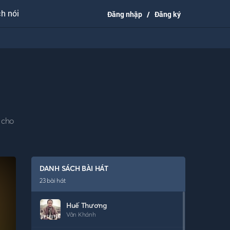
h nói
Đăng nhập
/
Đăng ký
 cho
DANH SÁCH BÀI HÁT
23
bài hát
Huế Thương
Vân Khánh