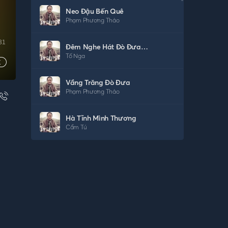
Neo Đậu Bến Quê
Phạm Phương Thảo
31
Đêm Nghe Hát Đò Đưa Nhớ Bác
Tố Nga
Vầng Trăng Đò Đưa
Phạm Phương Thảo
Hà Tĩnh Mình Thương
Cẩm Tú
Em Chọn Lối Này
Lan Anh
Lạc
Ngọc Khuê
Dương Cầm Thu Không Em