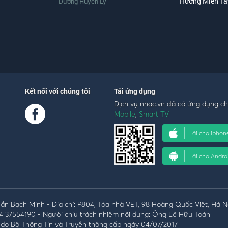
Hương Miền Tây
Dương Huyền Ly
Kết nối với chúng tôi
Tải ứng dụng
Dịch vụ nhac.vn đã có ứng dụng c
Mobile
,
Smart TV
Tải cho iphon
Tải cho Andro
n Bạch Minh - Địa chỉ: P804, Tòa nhà VET, 98 Hoàng Quốc Việt, Hà N
4 37554190 - Người chịu trách nhiệm nội dung: Ông Lê Hữu Toàn
do Bộ Thông Tin và Truyền thông cấp ngày 04/07/2017