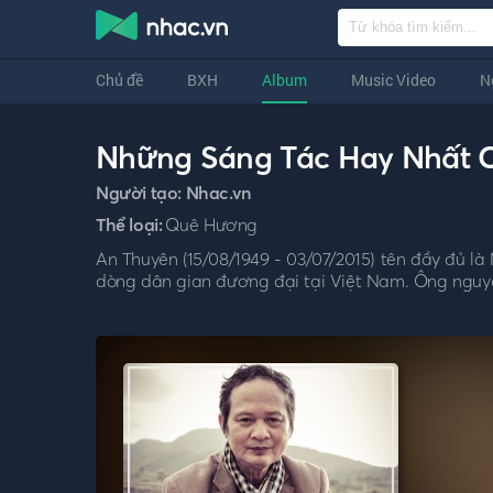
Chủ đề
BXH
Album
Music Video
N
Những Sáng Tác Hay Nhất 
Người tạo:
Nhac.vn
Thể loại:
Quê Hương
An Thuyên (15/08/1949 - 03/07/2015) tên đầy đủ l
dòng dân gian đương đại tại Việt Nam. Ông nguyê