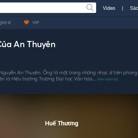
Video
|
Sác
ghệ sĩ
VIP
Của An Thuyên
à Nguyễn An Thuyên. Ông là một trong những nhạc sĩ tiên phong
n là Hiệu trưởng Trường Đại học Văn hóa...
Xem toàn bộ
Huế Thương