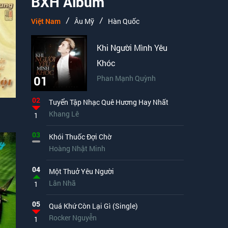
BXH Album
Việt Nam
Âu Mỹ
Hàn Quốc
Khi Người Mình Yêu
Khóc
01
Phan Mạnh Quỳnh
02
Tuyển Tập Nhạc Quê Hương Hay Nhất
Khang Lê
1
03
Khói Thuốc Đợi Chờ
Hoàng Nhật Minh
04
Một Thuở Yêu Người
Lân Nhã
1
05
Quá Khứ Còn Lại Gì (Single)
Rocker Nguyễn
1