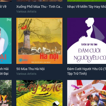
t Về
Xuống Phố Mùa Thu - Tình Ca Mùa Lá Rụng
Nhạc Về Miền Tây Hay Nh
Various Artists
nh Hải
50 Mùa Thu Hà Nội
Đám Cưới Người Yêu Cũ (
ời Đại
Tập Trữ Tình)
Various Artists