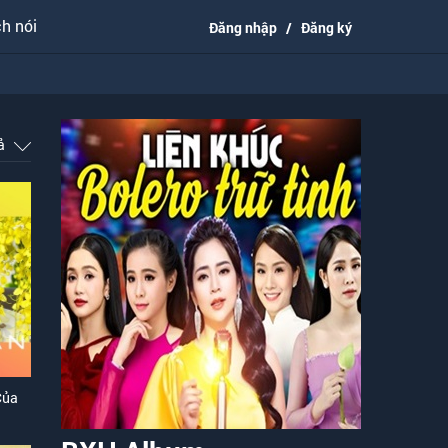
h nói
Đăng nhập
/
Đăng ký
uả
Của