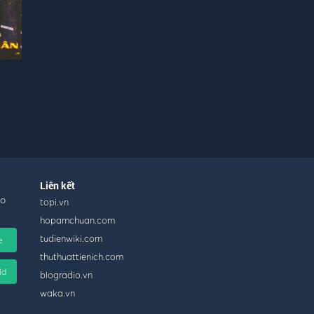
Liên kết
ho
topi.vn
hopamchuan.com
tudienwiki.com
e
thuthuattienich.com
id
blogradio.vn
waka.vn