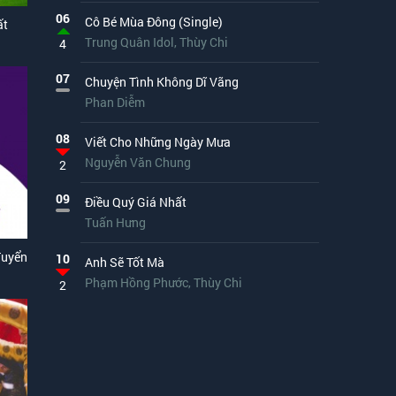
06
Cô Bé Mùa Đông (Single)
ất
Trung Quân Idol
,
Thùy Chi
4
07
Chuyện Tình Không Dĩ Vãng
Phan Diễm
08
Viết Cho Những Ngày Mưa
Nguyễn Văn Chung
2
09
Điều Quý Giá Nhất
Tuấn Hưng
Tuyển
10
Anh Sẽ Tốt Mà
Phạm Hồng Phước
,
Thùy Chi
2