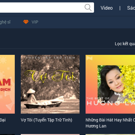
Video
|
Sác
ghệ sĩ
VIP
Lọc kết q
Đại
Vợ Tôi (Tuyển Tập Trữ Tình)
Những Bài Hát Hay Nhất 
Hương Lan