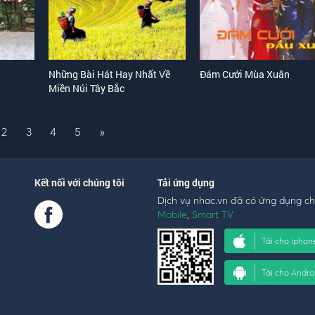
Những Bài Hát Hay Nhất Về
Đám Cưới Mùa Xuân
Miền Núi Tây Bắc
2
3
4
5
»
Kết nối với chúng tôi
Tải ứng dụng
Dịch vụ nhac.vn đã có ứng dụng c
Mobile
,
Smart TV
Tải cho iphon
Tải cho Andro