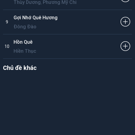
,
Thùy Dương
Phương Mỹ Chi
Gợi Nhớ Quê Hương
9
Đông Đào
Hồn Quê
10
Hiền Thục
Chủ đề khác