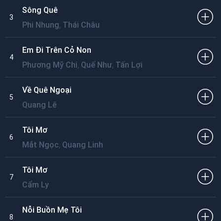
Sông Quê
3
,
Phi Nhung
Thái Châu
Em Đi Trên Cỏ Non
4
,
,
Phương Mỹ Chi
Quế Như
Tấn Lợi
Về Quê Ngoại
5
Quang Lê
Tôi Mơ
6
,
Mắt Ngọc
Quang Linh
Tôi Mơ
7
Cẩm Ly
Nỗi Buồn Mẹ Tôi
8