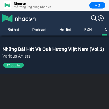
Nhac.vn
MỞ
Mở trong ứng dụng Nhac.vn
Bài hát
Podcast
Hotlist
BXH
Al
Những Bài Hát Về Quê Hương Việt Nam (Vol.2)
Various Artists
Lưu lại