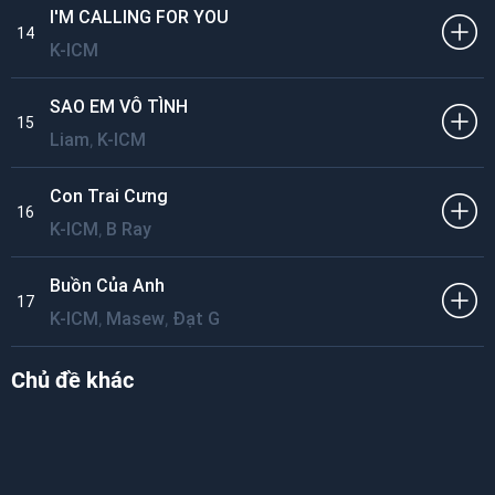
I'M CALLING FOR YOU
14
K-ICM
SAO EM VÔ TÌNH
15
,
Liam
K-ICM
Con Trai Cưng
16
,
K-ICM
B Ray
Buồn Của Anh
17
,
,
K-ICM
Masew
Đạt G
Chủ đề khác