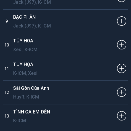
,
Jack (J97)
K-ICM
BẠC PHẬN
9
,
Jack (J97)
K-ICM
TÚY HỌA
10
,
Xesi
K-ICM
TÚY HỌA
11
,
K-ICM
Xesi
Sài Gòn Của Anh
12
,
HuyR
K-ICM
TÌNH CA EM ĐẾN
13
K-ICM