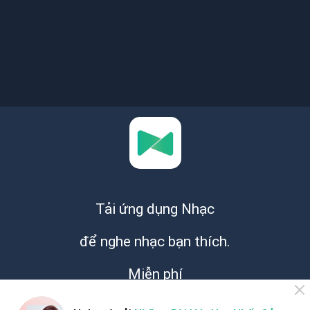
Tải ứng dụng Nhạc
để nghe nhạc bạn thích.
Miễn phí